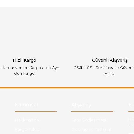
Bu ürüne ilk yorumu siz yapın!
emiyor.
Yorum Yaz
Hızlı Kargo
Güvenli Alışveriş
'a Kadar verilen Kargolarda Aynı
256bit SSL Sertifikası ile Güvenl
Gün Kargo
Alma
Gönder
Kurumsal
Alışveriş
E-
Hakkımızda
Satış Sözleşmesi
Ha
ve 
Kargo Takibi
Ödeme ve Teslimat