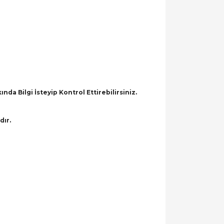
a Bilgi İsteyip Kontrol Ettirebilirsiniz.
dır.
llanarak tarafımıza iletebilirsiniz.