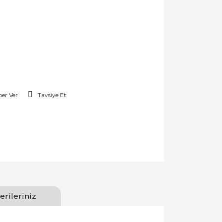
er Ver
Tavsiye Et
erileriniz