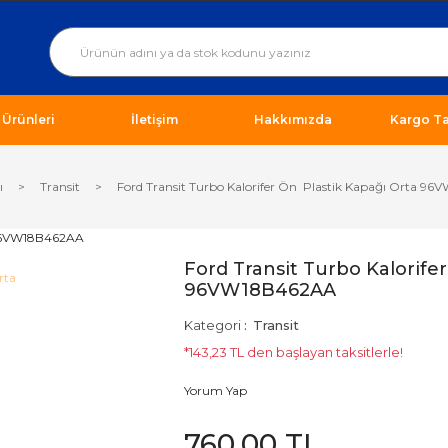
ı Ürünleri
İletişim
Hakkımızda
Kargo Ta
ı
Transit
Ford Transit Turbo Kalorifer Ön Plastik Kapağı Orta 9
Ford Transit Turbo Kalorife
96VW18B462AA
Kategori
Transit
*143,23 TL den başlayan taksitlerle!
Yorum Yap
760,00 TL