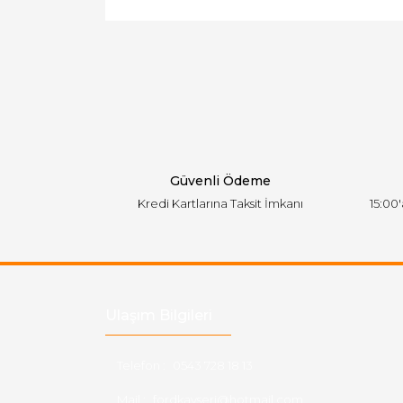
Görüş ve önerileriniz için teşekkür ederiz.
Ürün resmi kalitesiz, bozuk veya görüntülen
Ürün açıklamasında eksik bilgiler bulunuyor.
Ürün bilgilerinde hatalar bulunuyor.
Ürün fiyatı diğer sitelerden daha pahalı.
Bu ürüne benzer farklı alternatifler olmalı.
Güvenli Ödeme
Kredi Kartlarına Taksit İmkanı
15:00
Ulaşım Bilgileri
Telefon :
0543 728 18 13
Mail :
fordkayseri@hotmail.com