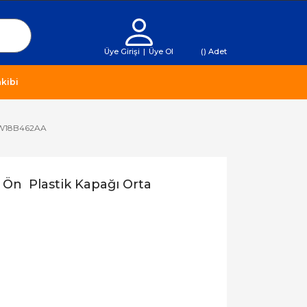
Üye Girişi
|
Üye Ol
(
) Adet
kibi
6VW18B462AA
r Ön Plastik Kapağı Orta