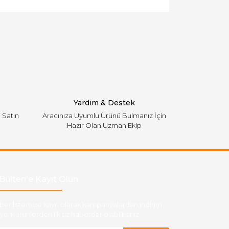
Yardım & Destek
i Satın
Aracınıza Uyumlu Ürünü Bulmanız İçin
Hazır Olan Uzman Ekip
Bülten'e Kayıt Olun
ber listemize kayıt olarak kampanyalardan,indirim
yeni ürünlerden ilk siz haberdar olabilirsiniz.