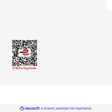
Yeni Üyelik
Gizlilik ve Güvenlik
İletişim
İade ve İptal
Garanti Şartları
Hesap Numaralarımız
Havale Bildirim Formu
ile
ideasoft
e-