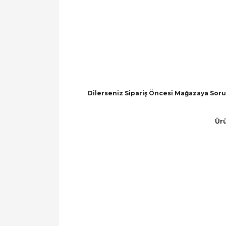
Dilerseniz Sipariş Öncesi Mağazaya Soru 
Ürü
Bu ürünün fiyat bilgisi, resim, ürün açıklamal