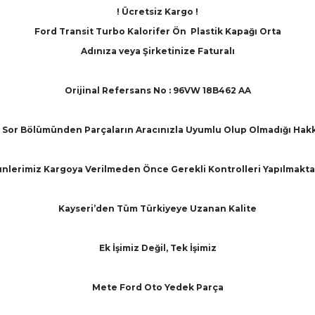
! Ücretsiz Kargo !
Ford Transit Turbo Kalorifer Ön Plastik Kapağı Orta
Adınıza veya Şirketinize Faturalı
Orijinal Refersans No : 96VW 18B462 AA
Sor Bölümünden Parçaların Aracınızla Uyumlu Olup Olmadığı Hakkınd
nlerimiz Kargoya Verilmeden Önce Gerekli Kontrolleri Yapılmakta
Kayseri’den Tüm Türkiyeye Uzanan Kalite
Ek İşimiz Değil, Tek İşimiz
Mete Ford Oto Yedek Parça
arında ve diğer konularda yetersiz gördüğünüz noktaları öneri formunu ku