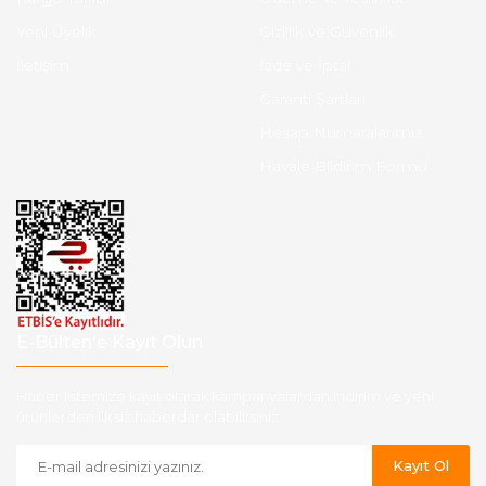
Yeni Üyelik
Gizlilik ve Güvenlik
İletişim
İade ve İptal
Garanti Şartları
Hesap Numaralarımız
Havale Bildirim Formu
E-Bülten'e Kayıt Olun
Haber listemize kayıt olarak kampanyalardan,indirim ve yeni
ürünlerden ilk siz haberdar olabilirsiniz.
Kayıt Ol