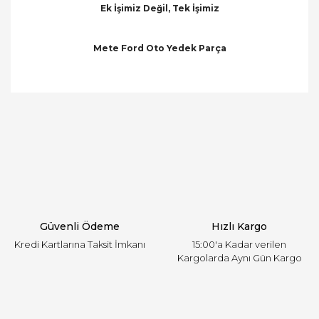
Ek İşimiz Değil, Tek İşimiz
Mete Ford Oto Yedek Parça
Bu ürünün fiyat bilgisi, resim, ürün açıklamalarında
ve diğer konularda yetersiz gördüğünüz noktaları
Bu ürüne ilk yorumu siz yapın!
öneri formunu kullanarak tarafımıza iletebilirsiniz.
Görüş ve önerileriniz için teşekkür ederiz.
Yorum Yaz
Ürün resmi kalitesiz, bozuk veya görüntülenemiyor.
Ürün açıklamasında eksik bilgiler bulunuyor.
Ürün bilgilerinde hatalar bulunuyor.
Ürün fiyatı diğer sitelerden daha pahalı.
Güvenli Ödeme
Hızlı Kargo
Bu ürüne benzer farklı alternatifler olmalı.
Kredi Kartlarına Taksit İmkanı
15:00'a Kadar verilen
Kargolarda Aynı Gün Kargo