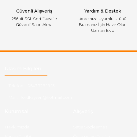
Gönder
Güvenli Alışveriş
Yardım & Destek
256bit SSL Sertifikası ile
Aracınıza Uyumlu Ürünü
Güvenli Satın Alma
Bulmanız İçin Hazır Olan
Uzman Ekip
Ulaşım Bilgileri
Telefon :
0543 728 18 13
Mail :
fordkayseri@hotmail.com
Kurumsal
Alışveriş
Hakkımızda
Satış Sözleşmesi
Kargo Takibi
Ödeme ve Teslimat