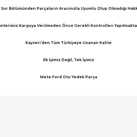
Sor Bölümünden Parçaların Aracınızla Uyumlu Olup Olmadığı Hakkınd
nlerimiz Kargoya Verilmeden Önce Gerekli Kontrolleri Yapılmakta
Kayseri’den Tüm Türkiyeye Uzanan Kalite
Ek İşimiz Değil, Tek İşimiz
Mete Ford Oto Yedek Parça
arında ve diğer konularda yetersiz gördüğünüz noktaları öneri formunu ku
Bu ürüne ilk yorumu siz yapın!
emiyor.
Yorum Yaz