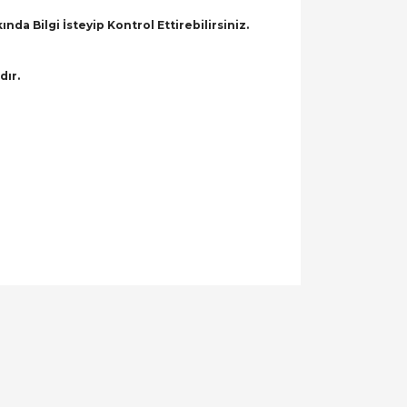
a Bilgi İsteyip Kontrol Ettirebilirsiniz.
dır.
llanarak tarafımıza iletebilirsiniz.