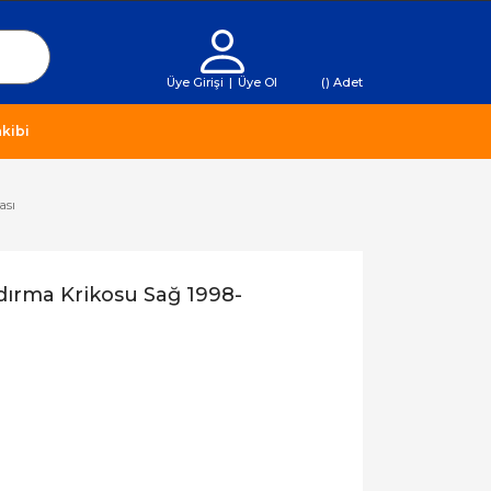
Üye Girişi
|
Üye Ol
(
) Adet
kibi
ası
dırma Krikosu Sağ 1998-