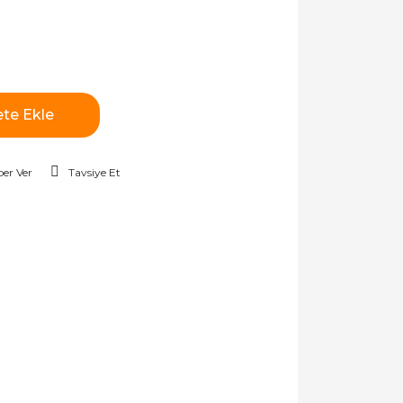
te Ekle
er Ver
Tavsiye Et