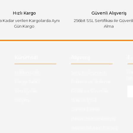
Hızlı Kargo
Güvenli Alışveriş
'a Kadar verilen Kargolarda Aynı
256bit SSL Sertifikası ile Güvenl
Gün Kargo
Alma
Gönder
Kurumsal
Alışveriş
E-
Hakkımızda
Satış Sözleşmesi
Ha
ve 
Kargo Takibi
Ödeme ve Teslimat
Yeni Üyelik
Gizlilik ve Güvenlik
İletişim
İade ve İptal
Garanti Şartları
Hesap Numaralarımız
Havale Bildirim Formu