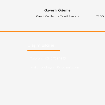
Bu ürüne benzer farklı alternatifler olmalı.
Güvenli Ödeme
Kredi Kartlarına Taksit İmkanı
15:00
Ulaşım Bilgileri
Telefon :
0543 728 18 13
Mail :
fordkayseri@hotmail.com