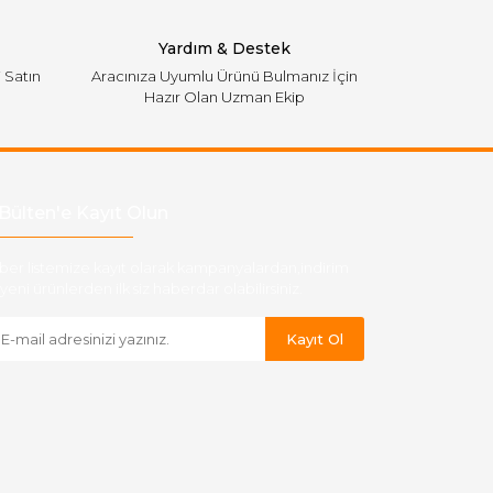
Yardım & Destek
i Satın
Aracınıza Uyumlu Ürünü Bulmanız İçin
Hazır Olan Uzman Ekip
Bülten'e Kayıt Olun
ber listemize kayıt olarak kampanyalardan,indirim
yeni ürünlerden ilk siz haberdar olabilirsiniz.
Kayıt Ol