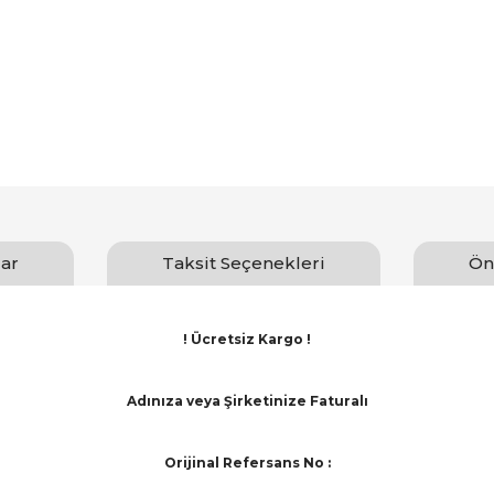
ar
Taksit Seçenekleri
Ön
! Ücretsiz Kargo !
Adınıza veya Şirketinize Faturalı
Orijinal Refersans No :