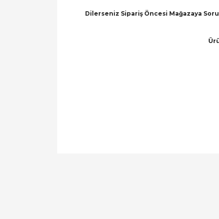
Dilerseniz Sipariş Öncesi Mağazaya Soru 
Ürü
Bu ürünün fiyat bilgisi, resim, ürün açıklamal
Görüş ve önerileriniz için teşekkür ederiz.
Ürün resmi kalitesiz, bozuk veya görüntülen
Ürün açıklamasında eksik bilgiler bulunuyor.
Ürün bilgilerinde hatalar bulunuyor.
Ürün fiyatı diğer sitelerden daha pahalı.