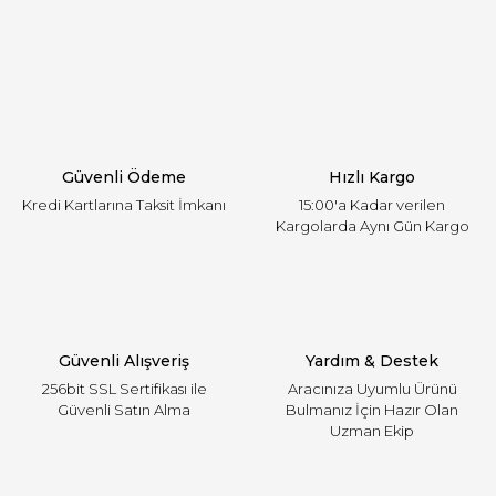
Yorum Yaz
Ürün resmi kalitesiz, bozuk veya görüntülenemiyor.
Ürün açıklamasında eksik bilgiler bulunuyor.
Ürün bilgilerinde hatalar bulunuyor.
Ürün fiyatı diğer sitelerden daha pahalı.
Güvenli Ödeme
Hızlı Kargo
Bu ürüne benzer farklı alternatifler olmalı.
Kredi Kartlarına Taksit İmkanı
15:00'a Kadar verilen
Kargolarda Aynı Gün Kargo
Gönder
Güvenli Alışveriş
Yardım & Destek
256bit SSL Sertifikası ile
Aracınıza Uyumlu Ürünü
Güvenli Satın Alma
Bulmanız İçin Hazır Olan
Uzman Ekip