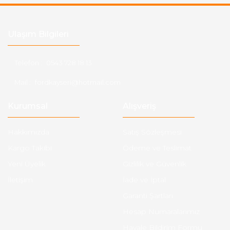
Ulaşım Bilgileri
Telefon :
0543 728 18 13
Mail :
fordkayseri@hotmail.com
Kurumsal
Alışveriş
Hakkımızda
Satış Sözleşmesi
Kargo Takibi
Ödeme ve Teslimat
Yeni Üyelik
Gizlilik ve Güvenlik
İletişim
İade ve İptal
Garanti Şartları
Hesap Numaralarımız
Havale Bildirim Formu