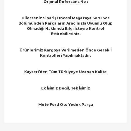
Orijinal Refersans No :
Dilerseniz Sipariş Öncesi Mağazaya Soru Sor
Bölümünden Parçaların Aracınızla Uyumlu Olup
Olmadığı Hakkında Bilgi İsteyip Kontrol
Ettirebilirsiniz.
Ürünlerimiz Kargoya Verilmeden Önce Gerekli
Kontrolleri Yapılmaktadır.
Kayseri’den Tüm Türkiyeye Uzanan Kalite
Ek İşimiz Değil, Tek İşimiz
Mete Ford Oto Yedek Parça
Bu ürünün fiyat bilgisi, resim, ürün açıklamalarında
ve diğer konularda yetersiz gördüğünüz noktaları
Bu ürüne ilk yorumu siz yapın!
öneri formunu kullanarak tarafımıza iletebilirsiniz.
Görüş ve önerileriniz için teşekkür ederiz.