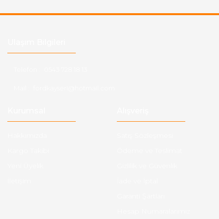
Ulaşım Bilgileri
Telefon :
0543 728 18 13
Mail :
fordkayseri@hotmail.com
Kurumsal
Alışveriş
Hakkımızda
Satış Sözleşmesi
Kargo Takibi
Ödeme ve Teslimat
Yeni Üyelik
Gizlilik ve Güvenlik
İletişim
İade ve İptal
Garanti Şartları
Hesap Numaralarımız