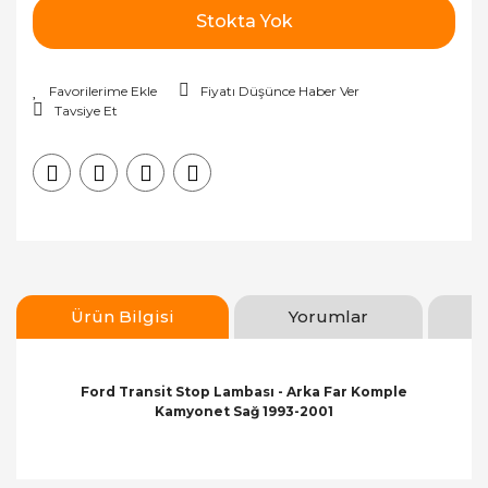
Stokta Yok
Fiyatı Düşünce Haber Ver
Tavsiye Et
Ürün Bilgisi
Yorumlar
Ford Transit Stop Lambası - Arka Far Komple
Kamyonet Sağ 1993-2001
Bu ürünün fiyat bilgisi, resim, ürün açıklamalarında
ve diğer konularda yetersiz gördüğünüz noktaları
Bu ürüne ilk yorumu siz yapın!
öneri formunu kullanarak tarafımıza iletebilirsiniz.