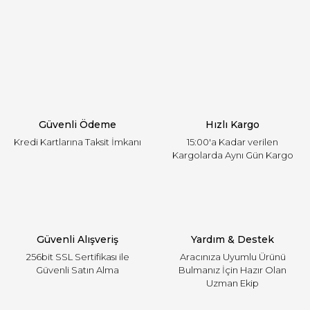
Görüş ve önerileriniz için teşekkür ederiz.
Yorum Yaz
Ürün resmi kalitesiz, bozuk veya görüntülenemiyor.
Ürün açıklamasında eksik bilgiler bulunuyor.
Ürün bilgilerinde hatalar bulunuyor.
Ürün fiyatı diğer sitelerden daha pahalı.
Güvenli Ödeme
Hızlı Kargo
Bu ürüne benzer farklı alternatifler olmalı.
Kredi Kartlarına Taksit İmkanı
15:00'a Kadar verilen
Kargolarda Aynı Gün Kargo
Gönder
Güvenli Alışveriş
Yardım & Destek
256bit SSL Sertifikası ile
Aracınıza Uyumlu Ürünü
Güvenli Satın Alma
Bulmanız İçin Hazır Olan
Uzman Ekip