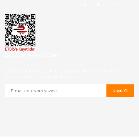
Havale Bildirim Formu
E-Bülten'e Kayıt Olun
Haber listemize kayıt olarak kampanyalardan,indirim ve yeni
ürünlerden ilk siz haberdar olabilirsiniz.
Kayıt Ol