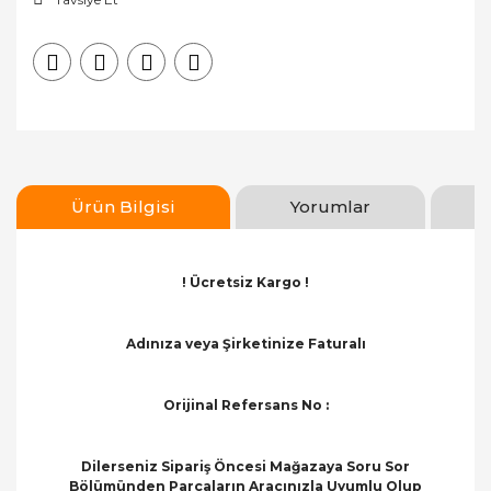
Silecek Sistemi
Parçaları
Triger ve
Debriyaj
Parçaları
Yağ Bakım
Parçaları
Ürün Bilgisi
Yorumlar
! Ücretsiz Kargo !
Adınıza veya Şirketinize Faturalı
Orijinal Refersans No :
Dilerseniz Sipariş Öncesi Mağazaya Soru Sor
Bölümünden Parçaların Aracınızla Uyumlu Olup