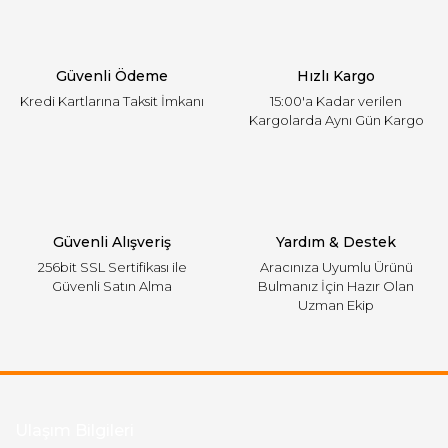
Ürün bilgilerinde hatalar bulunuyor.
Ürün fiyatı diğer sitelerden daha pahalı.
Güvenli Ödeme
Hızlı Kargo
Bu ürüne benzer farklı alternatifler olmalı.
Kredi Kartlarına Taksit İmkanı
15:00'a Kadar verilen
Kargolarda Aynı Gün Kargo
Gönder
Güvenli Alışveriş
Yardım & Destek
256bit SSL Sertifikası ile
Aracınıza Uyumlu Ürünü
Güvenli Satın Alma
Bulmanız İçin Hazır Olan
Uzman Ekip
Ulaşım Bilgileri