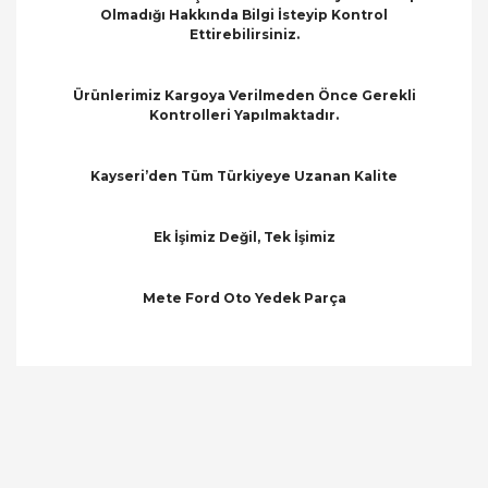
Olmadığı Hakkında Bilgi İsteyip Kontrol
Ettirebilirsiniz.
Ürünlerimiz Kargoya Verilmeden Önce Gerekli
Kontrolleri Yapılmaktadır.
Kayseri’den Tüm Türkiyeye Uzanan Kalite
Ek İşimiz Değil, Tek İşimiz
Mete Ford Oto Yedek Parça
Bu ürünün fiyat bilgisi, resim, ürün açıklamalarında
ve diğer konularda yetersiz gördüğünüz noktaları
Bu ürüne ilk yorumu siz yapın!
öneri formunu kullanarak tarafımıza iletebilirsiniz.
Görüş ve önerileriniz için teşekkür ederiz.
Yorum Yaz
Ürün resmi kalitesiz, bozuk veya görüntülenemiyor.
Ürün açıklamasında eksik bilgiler bulunuyor.