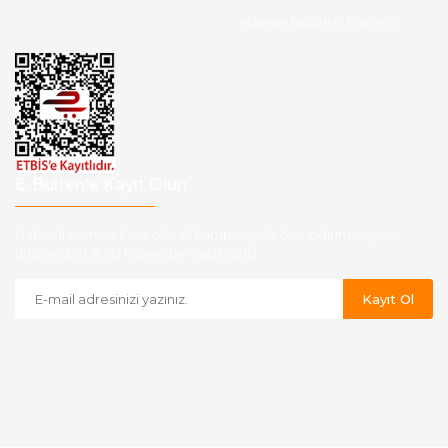
Havale Bildirim Formu
E-Bülten'e Kayıt Olun
Haber listemize kayıt olarak kampanyalardan,indirim ve yeni
ürünlerden ilk siz haberdar olabilirsiniz.
Kayıt Ol