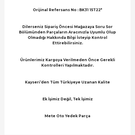
Orijinal Refersans No : BK31 15T22*
Dilerseniz Sipariş Öncesi Mağazaya Soru Sor
Bölümünden Parçaların Aracınızla Uyumlu Olup
Olmadığı Hakkında Bilgi İsteyip Kontrol
Ettirebilirsiniz.
Ürünlerimiz Kargoya Verilmeden Önce Gerekli
Kontrolleri Yapılmaktadır.
Kayseri’den Tüm Türkiyeye Uzanan Kalite
Ek İşimiz Değil, Tek İşimiz
Mete Oto Yedek Parça
Bu ürünün fiyat bilgisi, resim, ürün açıklamalarında
ve diğer konularda yetersiz gördüğünüz noktaları
Bu ürüne ilk yorumu siz yapın!