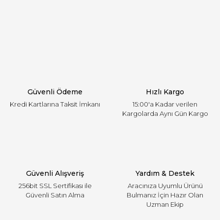
öneri formunu kullanarak tarafımıza iletebilirsiniz.
Görüş ve önerileriniz için teşekkür ederiz.
Yorum Yaz
Ürün resmi kalitesiz, bozuk veya görüntülenemiyor.
Ürün açıklamasında eksik bilgiler bulunuyor.
Ürün bilgilerinde hatalar bulunuyor.
Ürün fiyatı diğer sitelerden daha pahalı.
Güvenli Ödeme
Hızlı Kargo
Bu ürüne benzer farklı alternatifler olmalı.
Kredi Kartlarına Taksit İmkanı
15:00'a Kadar verilen
Kargolarda Aynı Gün Kargo
Gönder
Güvenli Alışveriş
Yardım & Destek
256bit SSL Sertifikası ile
Aracınıza Uyumlu Ürünü
Güvenli Satın Alma
Bulmanız İçin Hazır Olan
Uzman Ekip