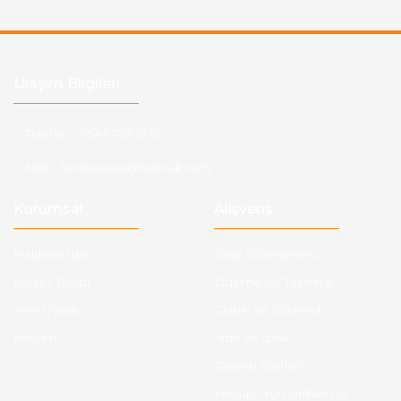
Ulaşım Bilgileri
Telefon :
0543 728 18 13
Mail :
fordkayseri@hotmail.com
Kurumsal
Alışveriş
Hakkımızda
Satış Sözleşmesi
Kargo Takibi
Ödeme ve Teslimat
Yeni Üyelik
Gizlilik ve Güvenlik
İletişim
İade ve İptal
Garanti Şartları
Hesap Numaralarımız