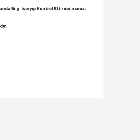
a Bilgi İsteyip Kontrol Ettirebilirsiniz.
dır.
llanarak tarafımıza iletebilirsiniz.