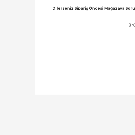
Dilerseniz Sipariş Öncesi Mağazaya Soru 
Ürü
Bu ürünün fiyat bilgisi, resim, ürün açıklamal
Görüş ve önerileriniz için teşekkür ederiz.
Ürün resmi kalitesiz, bozuk veya görüntülen
Ürün açıklamasında eksik bilgiler bulunuyor.
Ürün bilgilerinde hatalar bulunuyor.
Ürün fiyatı diğer sitelerden daha pahalı.