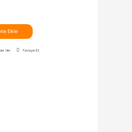
te Ekle
er Ver
Tavsiye Et