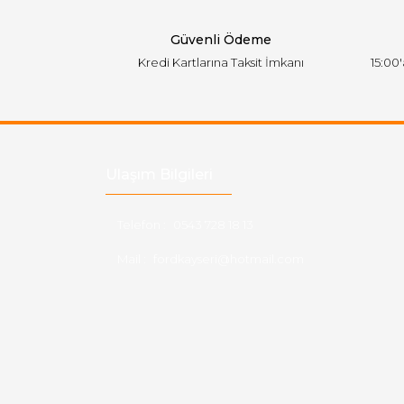
Bu ürüne benzer farklı alternatifler olmalı.
Güvenli Ödeme
Kredi Kartlarına Taksit İmkanı
15:00
Ulaşım Bilgileri
Telefon :
0543 728 18 13
Mail :
fordkayseri@hotmail.com