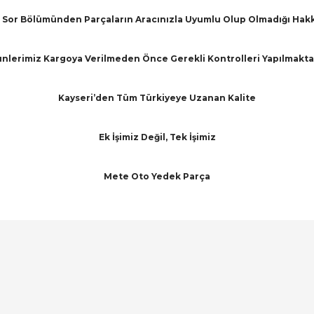
Sor Bölümünden Parçaların Aracınızla Uyumlu Olup Olmadığı Hakkınd
nlerimiz Kargoya Verilmeden Önce Gerekli Kontrolleri Yapılmakta
Kayseri’den Tüm Türkiyeye Uzanan Kalite
Ek İşimiz Değil, Tek İşimiz
Mete Oto Yedek Parça
arında ve diğer konularda yetersiz gördüğünüz noktaları öneri formunu ku
Bu ürüne ilk yorumu siz yapın!
emiyor.
Yorum Yaz