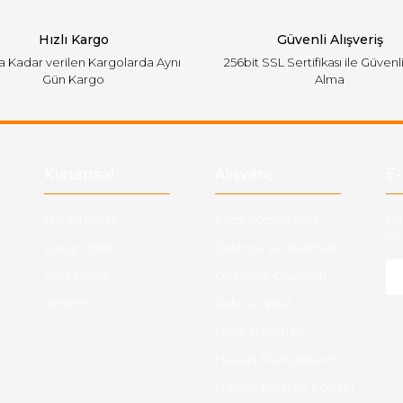
Hızlı Kargo
Güvenli Alışveriş
'a Kadar verilen Kargolarda Aynı
256bit SSL Sertifikası ile Güvenl
Gün Kargo
Alma
Gönder
Kurumsal
Alışveriş
E-
Hakkımızda
Satış Sözleşmesi
Ha
ve 
Kargo Takibi
Ödeme ve Teslimat
Yeni Üyelik
Gizlilik ve Güvenlik
İletişim
İade ve İptal
Garanti Şartları
Hesap Numaralarımız
Havale Bildirim Formu