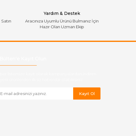
Yardım & Destek
i Satın
Aracınıza Uyumlu Ürünü Bulmanız İçin
Hazır Olan Uzman Ekip
Bülten'e Kayıt Olun
ber listemize kayıt olarak kampanyalardan,indirim
yeni ürünlerden ilk siz haberdar olabilirsiniz.
Kayıt Ol