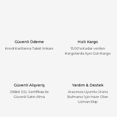
Yorum Yaz
Ürün resmi kalitesiz, bozuk veya görüntülenemiyor.
Ürün açıklamasında eksik bilgiler bulunuyor.
Ürün bilgilerinde hatalar bulunuyor.
Ürün fiyatı diğer sitelerden daha pahalı.
Güvenli Ödeme
Hızlı Kargo
Bu ürüne benzer farklı alternatifler olmalı.
Kredi Kartlarına Taksit İmkanı
15:00'a Kadar verilen
Kargolarda Aynı Gün Kargo
Gönder
Güvenli Alışveriş
Yardım & Destek
256bit SSL Sertifikası ile
Aracınıza Uyumlu Ürünü
Güvenli Satın Alma
Bulmanız İçin Hazır Olan
Uzman Ekip