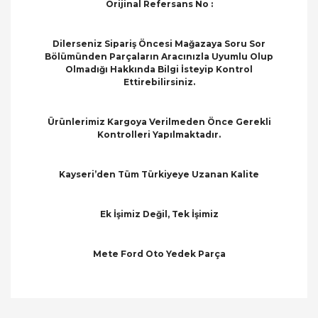
Orijinal Refersans No :
Dilerseniz Sipariş Öncesi Mağazaya Soru Sor
Bölümünden Parçaların Aracınızla Uyumlu Olup
Olmadığı Hakkında Bilgi İsteyip Kontrol
Ettirebilirsiniz.
Ürünlerimiz Kargoya Verilmeden Önce Gerekli
Kontrolleri Yapılmaktadır.
Kayseri’den Tüm Türkiyeye Uzanan Kalite
Ek İşimiz Değil, Tek İşimiz
Mete Ford Oto Yedek Parça
Bu ürünün fiyat bilgisi, resim, ürün açıklamalarında
ve diğer konularda yetersiz gördüğünüz noktaları
Bu ürüne ilk yorumu siz yapın!
öneri formunu kullanarak tarafımıza iletebilirsiniz.
Görüş ve önerileriniz için teşekkür ederiz.