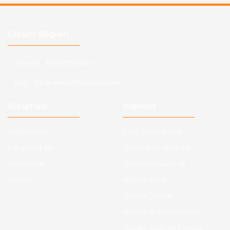
Ulaşım Bilgileri
Telefon :
0543 728 18 13
Mail :
fordkayseri@hotmail.com
Kurumsal
Alışveriş
Hakkımızda
Satış Sözleşmesi
Kargo Takibi
Ödeme ve Teslimat
Yeni Üyelik
Gizlilik ve Güvenlik
İletişim
İade ve İptal
Garanti Şartları
Hesap Numaralarımız
Havale Bildirim Formu