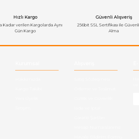
Hızlı Kargo
Güvenli Alışveriş
'a Kadar verilen Kargolarda Aynı
256bit SSL Sertifikası ile Güvenl
Gün Kargo
Alma
Gönder
Kurumsal
Alışveriş
E-
Hakkımızda
Satış Sözleşmesi
Ha
ve 
Kargo Takibi
Ödeme ve Teslimat
Yeni Üyelik
Gizlilik ve Güvenlik
İletişim
İade ve İptal
Garanti Şartları
Hesap Numaralarımız
Havale Bildirim Formu