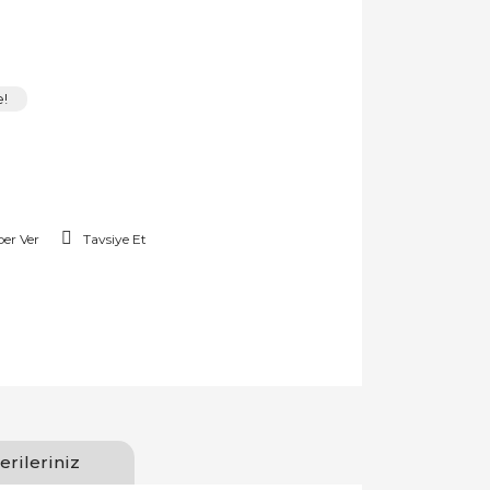
e!
er Ver
Tavsiye Et
erileriniz