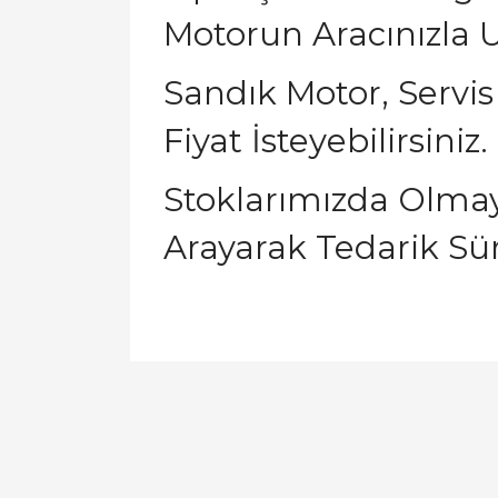
Motorun Aracınızla U
Sandık Motor, Servis
Fiyat İsteyebilirsiniz.
Stoklarımızda Olmaya
Arayarak Tedarik Sür
Bu ürünün fiyat bilgisi, resim, ürün açıklamal
Görüş ve önerileriniz için teşekkür ederiz.
Ürün resmi kalitesiz, bozuk veya görüntülen
Ürün açıklamasında eksik bilgiler bulunuyor.
Ürün bilgilerinde hatalar bulunuyor.
Ürün fiyatı diğer sitelerden daha pahalı.