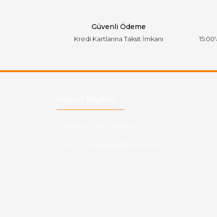
Bu ürüne benzer farklı alternatifler olmalı.
Güvenli Ödeme
Kredi Kartlarına Taksit İmkanı
15:00
Ulaşım Bilgileri
Telefon :
0543 728 18 13
Mail :
fordkayseri@hotmail.com