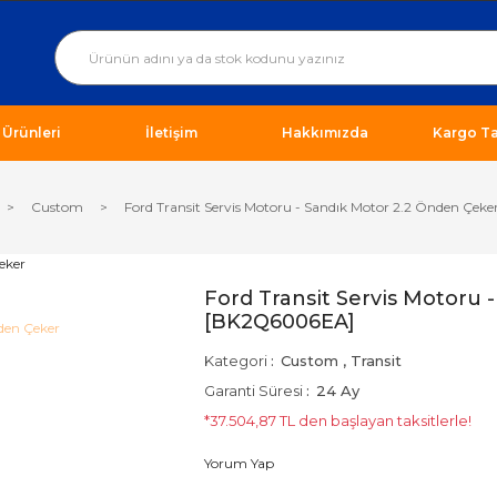
ı Ürünleri
İletişim
Hakkımızda
Kargo Ta
Custom
Ford Transit Servis Motoru - Sandık Motor 2.2 Önden Çe
Ford Transit Servis Motoru 
[BK2Q6006EA]
Kategori
Custom
,
Transit
Garanti Süresi
24 Ay
*37.504,87 TL den başlayan taksitlerle!
Yorum Yap