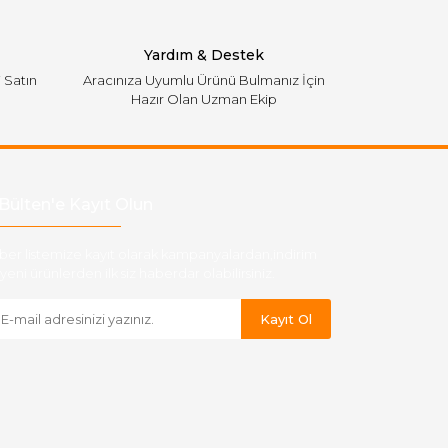
Yardım & Destek
i Satın
Aracınıza Uyumlu Ürünü Bulmanız İçin
Hazır Olan Uzman Ekip
Bülten'e Kayıt Olun
ber listemize kayıt olarak kampanyalardan,indirim
yeni ürünlerden ilk siz haberdar olabilirsiniz.
Kayıt Ol