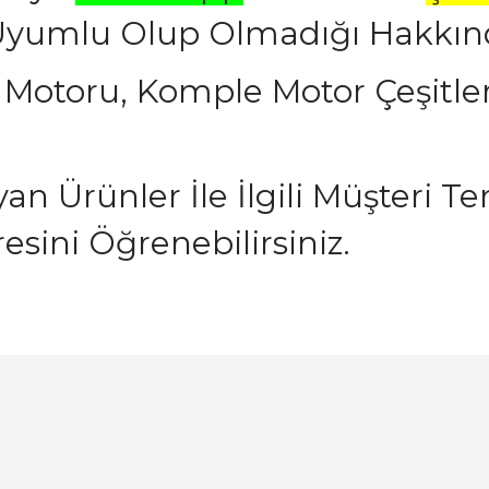
yumlu Olup Olmadığı Hakkında 
 Motoru, Komple Motor Çeşitleri
n Ürünler İle İlgili Müşteri Tem
esini Öğrenebilirsiniz.
arında ve diğer konularda yetersiz gördüğünüz noktaları öneri formunu ku
Bu ürüne ilk yorumu siz yapın!
emiyor.
Yorum Yaz