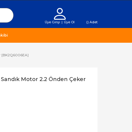
Üye Girişi
|
Üye Ol
(
) Adet
kibi
ker [BK2Q6006EA]
- Sandık Motor 2.2 Önden Çeker