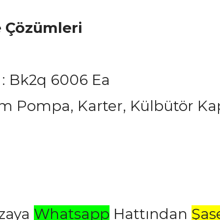
e Çözümleri
 : Bk2q 6006 Ea
m Pompa, Karter, Külbütör Ka
azaya
Whatsapp
Hattından
Şas