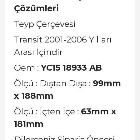
Çözümleri
Teyp Çerçevesi
Transit 2001-2006 Yılları
Arası İçindir
Oem :
YC15 18933 AB
Ölçü : Dıştan Dışa :
99mm
x 188mm
Ölçü : İçten İçe :
63mm x
181mm
Dilerseniz Sipariş Öncesi