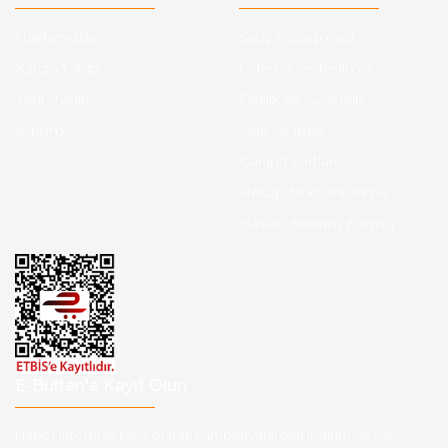
Hakkımızda
Satış Sözleşmesi
Kargo Takibi
Ödeme ve Teslimat
Yeni Üyelik
Gizlilik ve Güvenlik
İletişim
İade ve İptal
Garanti Şartları
Hesap Numaralarımız
Havale Bildirim Formu
E-Bülten'e Kayıt Olun
Haber listemize kayıt olarak kampanyalardan,indirim ve yeni