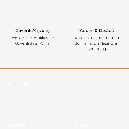
Gönder
Güvenli Alışveriş
Yardım & Destek
256bit SSL Sertifikası ile
Aracınıza Uyumlu Ürünü
Güvenli Satın Alma
Bulmanız İçin Hazır Olan
Uzman Ekip
Ulaşım Bilgileri
Telefon :
0543 728 18 13
Mail :
fordkayseri@hotmail.com
Kurumsal
Alışveriş