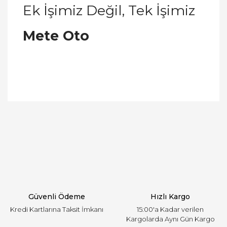
Ek İşimiz Değil, Tek İşimiz
Mete Oto
Bu ürünün fiyat bilgisi, resim, ürün açıklamalarında
ve diğer konularda yetersiz gördüğünüz noktaları
Bu ürüne ilk yorumu siz yapın!
öneri formunu kullanarak tarafımıza iletebilirsiniz.
Görüş ve önerileriniz için teşekkür ederiz.
Yorum Yaz
Ürün resmi kalitesiz, bozuk veya görüntülenemiyor.
Ürün açıklamasında eksik bilgiler bulunuyor.
Ürün bilgilerinde hatalar bulunuyor.
Ürün fiyatı diğer sitelerden daha pahalı.
Güvenli Ödeme
Hızlı Kargo
Bu ürüne benzer farklı alternatifler olmalı.
Kredi Kartlarına Taksit İmkanı
15:00'a Kadar verilen
Kargolarda Aynı Gün Kargo