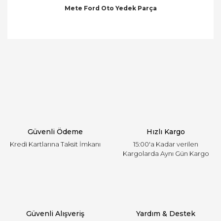
Mete Ford Oto Yedek Parça
Bu ürünün fiyat bilgisi, resim, ürün açıklamalarında
ve diğer konularda yetersiz gördüğünüz noktaları
Bu ürüne ilk yorumu siz yapın!
öneri formunu kullanarak tarafımıza iletebilirsiniz.
Görüş ve önerileriniz için teşekkür ederiz.
Yorum Yaz
Ürün resmi kalitesiz, bozuk veya görüntülenemiyor.
Ürün açıklamasında eksik bilgiler bulunuyor.
Ürün bilgilerinde hatalar bulunuyor.
Ürün fiyatı diğer sitelerden daha pahalı.
Güvenli Ödeme
Hızlı Kargo
Bu ürüne benzer farklı alternatifler olmalı.
Kredi Kartlarına Taksit İmkanı
15:00'a Kadar verilen
Kargolarda Aynı Gün Kargo
Gönder
Güvenli Alışveriş
Yardım & Destek