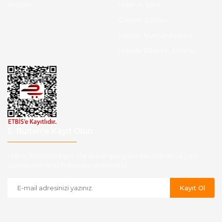
İletişim
İade ve İptal
Garanti Şartları
Hesap Numaralarımız
Havale Bildirim Formu
E-Bülten'e Kayıt Olun
Haber listemize kayıt olarak kampanyalardan,indirim ve yeni
ürünlerden ilk siz haberdar olabilirsiniz.
Kayıt Ol