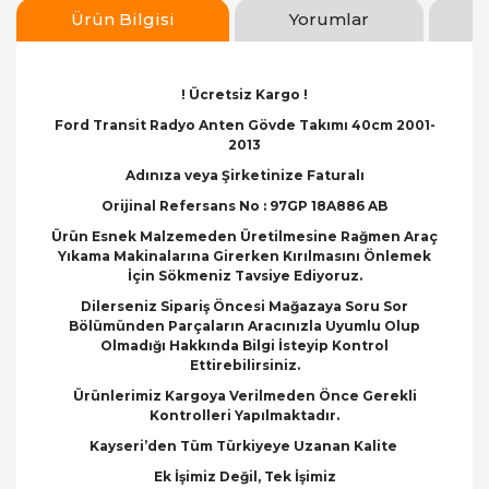
Ürün Bilgisi
Yorumlar
! Ücretsiz Kargo !
Ford Transit Radyo Anten Gövde Takımı 40cm 2001-
2013
Adınıza veya Şirketinize Faturalı
Orijinal Refersans No : 97GP 18A886 AB
Ürün Esnek Malzemeden Üretilmesine Rağmen Araç
Yıkama Makinalarına Girerken Kırılmasını Önlemek
İçin Sökmeniz Tavsiye Ediyoruz.
Dilerseniz Sipariş Öncesi Mağazaya Soru Sor
Bölümünden Parçaların Aracınızla Uyumlu Olup
Olmadığı Hakkında Bilgi İsteyip Kontrol
Ettirebilirsiniz.
Ürünlerimiz Kargoya Verilmeden Önce Gerekli
Kontrolleri Yapılmaktadır.
Kayseri’den Tüm Türkiyeye Uzanan Kalite
Ek İşimiz Değil, Tek İşimiz