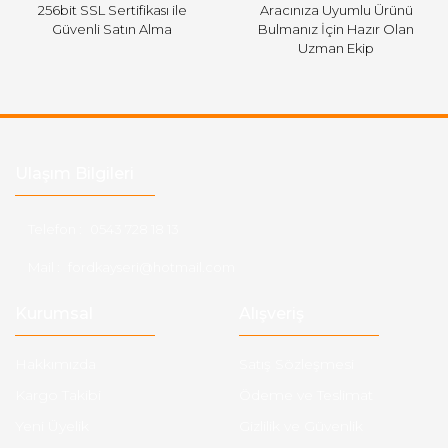
256bit SSL Sertifikası ile
Aracınıza Uyumlu Ürünü
Güvenli Satın Alma
Bulmanız İçin Hazır Olan
Uzman Ekip
Ulaşım Bilgileri
Telefon :
0543 728 18 13
Mail :
fordkayseri@hotmail.com
Kurumsal
Alışveriş
Hakkımızda
Satış Sözleşmesi
Kargo Takibi
Ödeme ve Teslimat
Yeni Üyelik
Gizlilik ve Güvenlik