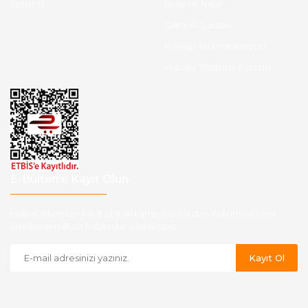
İletişim
İade ve İptal
Garanti Şartları
Hesap Numaralarımız
Havale Bildirim Formu
E-Bülten'e Kayıt Olun
Haber listemize kayıt olarak kampanyalardan,indirim ve yeni
ürünlerden ilk siz haberdar olabilirsiniz.
Kayıt Ol