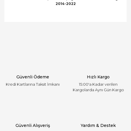
2014-2022
Bu ürünün fiyat bilgisi, resim, ürün açıklamalarında
ve diğer konularda yetersiz gördüğünüz noktaları
Bu ürüne ilk yorumu siz yapın!
öneri formunu kullanarak tarafımıza iletebilirsiniz.
Görüş ve önerileriniz için teşekkür ederiz.
Yorum Yaz
Ürün resmi kalitesiz, bozuk veya görüntülenemiyor.
Ürün açıklamasında eksik bilgiler bulunuyor.
Ürün bilgilerinde hatalar bulunuyor.
Ürün fiyatı diğer sitelerden daha pahalı.
Güvenli Ödeme
Hızlı Kargo
Bu ürüne benzer farklı alternatifler olmalı.
Kredi Kartlarına Taksit İmkanı
15:00'a Kadar verilen
Kargolarda Aynı Gün Kargo
Gönder
Güvenli Alışveriş
Yardım & Destek