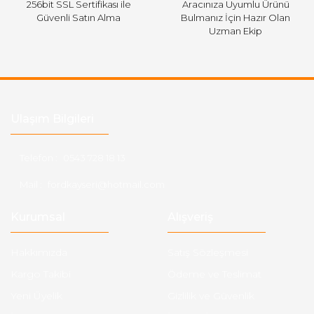
256bit SSL Sertifikası ile
Aracınıza Uyumlu Ürünü
Güvenli Satın Alma
Bulmanız İçin Hazır Olan
Uzman Ekip
Ulaşım Bilgileri
Telefon :
0543 728 18 13
Mail :
fordkayseri@hotmail.com
Kurumsal
Alışveriş
Hakkımızda
Satış Sözleşmesi
Kargo Takibi
Ödeme ve Teslimat
Yeni Üyelik
Gizlilik ve Güvenlik