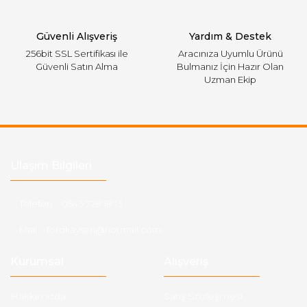
Gönder
Güvenli Alışveriş
Yardım & Destek
256bit SSL Sertifikası ile
Aracınıza Uyumlu Ürünü
Güvenli Satın Alma
Bulmanız İçin Hazır Olan
Uzman Ekip
Ulaşım Bilgileri
Telefon :
0543 728 18 13
Mail :
fordkayseri@hotmail.com
Kurumsal
Alışveriş
Hakkımızda
Satış Sözleşmesi