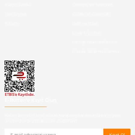
Kargo Takibi
Ödeme ve Teslimat
Yeni Üyelik
Gizlilik ve Güvenlik
İletişim
İade ve İptal
Garanti Şartları
Hesap Numaralarımız
Havale Bildirim Formu
E-Bülten'e Kayıt Olun
Haber listemize kayıt olarak kampanyalardan,indirim ve yeni
ürünlerden ilk siz haberdar olabilirsiniz.
Kayıt Ol