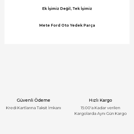
Ek İşimiz Değil, Tek İşimiz
Mete Ford Oto Yedek Parça
Bu ürünün fiyat bilgisi, resim, ürün açıklamalarında
ve diğer konularda yetersiz gördüğünüz noktaları
Bu ürüne ilk yorumu siz yapın!
öneri formunu kullanarak tarafımıza iletebilirsiniz.
Görüş ve önerileriniz için teşekkür ederiz.
Yorum Yaz
Ürün resmi kalitesiz, bozuk veya görüntülenemiyor.
Ürün açıklamasında eksik bilgiler bulunuyor.
Ürün bilgilerinde hatalar bulunuyor.
Ürün fiyatı diğer sitelerden daha pahalı.
Güvenli Ödeme
Hızlı Kargo
Bu ürüne benzer farklı alternatifler olmalı.
Kredi Kartlarına Taksit İmkanı
15:00'a Kadar verilen
Kargolarda Aynı Gün Kargo