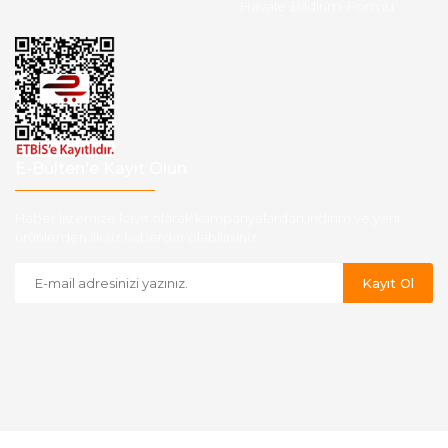
Havale Bildirim Formu
E-Bülten'e Kayıt Olun
Haber listemize kayıt olarak kampanyalardan,indirim ve yeni
ürünlerden ilk siz haberdar olabilirsiniz.
Kayıt Ol