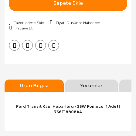
Sepete Ekle
Fiyatı Düşünce Haber Ver
Tavsiye Et
Ürün Bilgisi
Yorumlar
Ford Transit Kapı Hoparlörü - 25W Fomoco [1 Adet]
7S6T18808AA
Bu ürünün fiyat bilgisi, resim, ürün açıklamalarında
ve diğer konularda yetersiz gördüğünüz noktaları
Bu ürüne ilk yorumu siz yapın!
öneri formunu kullanarak tarafımıza iletebilirsiniz.