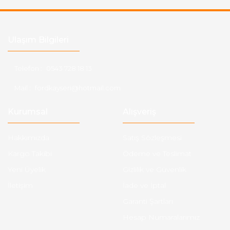
Ulaşım Bilgileri
Telefon :
0543 728 18 13
Mail :
fordkayseri@hotmail.com
Kurumsal
Alışveriş
Hakkımızda
Satış Sözleşmesi
Kargo Takibi
Ödeme ve Teslimat
Yeni Üyelik
Gizlilik ve Güvenlik
İletişim
İade ve İptal
Garanti Şartları
Hesap Numaralarımız