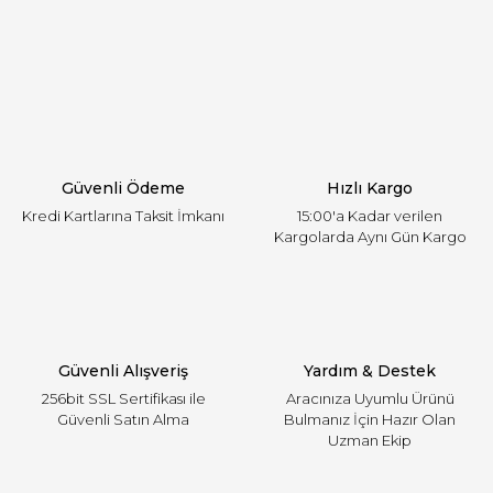
Görüş ve önerileriniz için teşekkür ederiz.
Yorum Yaz
Ürün resmi kalitesiz, bozuk veya görüntülenemiyor.
Ürün açıklamasında eksik bilgiler bulunuyor.
Ürün bilgilerinde hatalar bulunuyor.
Ürün fiyatı diğer sitelerden daha pahalı.
Güvenli Ödeme
Hızlı Kargo
Bu ürüne benzer farklı alternatifler olmalı.
Kredi Kartlarına Taksit İmkanı
15:00'a Kadar verilen
Kargolarda Aynı Gün Kargo
Gönder
Güvenli Alışveriş
Yardım & Destek
256bit SSL Sertifikası ile
Aracınıza Uyumlu Ürünü
Güvenli Satın Alma
Bulmanız İçin Hazır Olan
Uzman Ekip