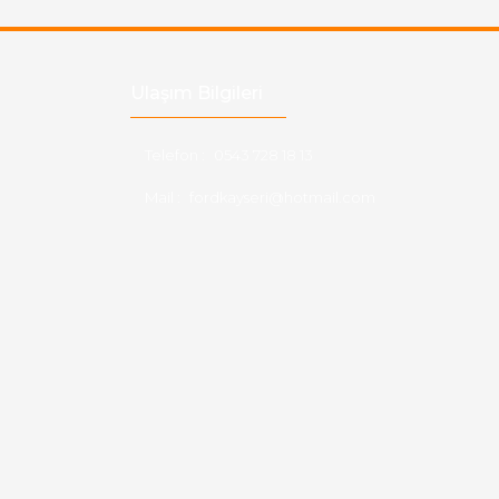
Ulaşım Bilgileri
Telefon :
0543 728 18 13
Mail :
fordkayseri@hotmail.com