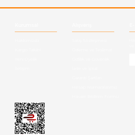
Gönder
Kurumsal
Alışveriş
E-
Hakkımızda
Satış Sözleşmesi
Ha
ve 
Kargo Takibi
Ödeme ve Teslimat
Yeni Üyelik
Gizlilik ve Güvenlik
İletişim
İade ve İptal
Garanti Şartları
Hesap Numaralarımız
Havale Bildirim Formu