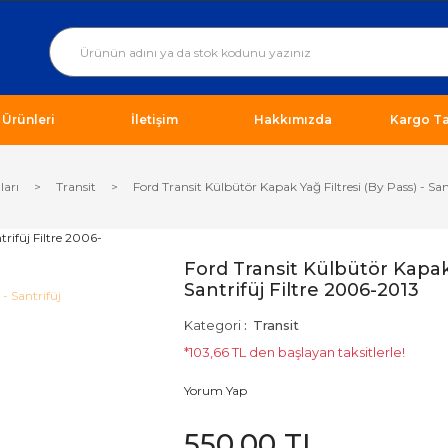
ı Ürünleri
İletişim
Hakkımızda
Kargo Ta
ları
Transit
Ford Transit Külbütör Kapak Yağ Filtresi (By Pass) - San
Ford Transit Külbütör Kapak 
Santrifüj Filtre 2006-2013
Kategori
Transit
*103,66 TL den başlayan taksitlerle!
Yorum Yap
550,00 TL