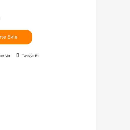
te Ekle
er Ver
Tavsiye Et