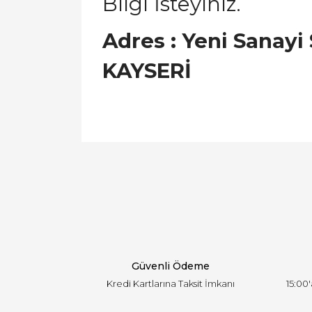
Bilgi İsteyiniz.
Adres : Yeni Sanayi
KAYSERİ
Bu ürünün fiyat bilgisi, resim, ürün açıklamal
Görüş ve önerileriniz için teşekkür ederiz.
Ürün resmi kalitesiz, bozuk veya görüntülen
Ürün açıklamasında eksik bilgiler bulunuyor.
Ürün bilgilerinde hatalar bulunuyor.
Ürün fiyatı diğer sitelerden daha pahalı.
Bu ürüne benzer farklı alternatifler olmalı.
Güvenli Ödeme
Kredi Kartlarına Taksit İmkanı
15:00