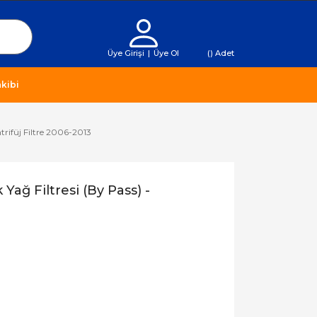
Üye Girişi
|
Üye Ol
(
) Adet
kibi
trifüj Filtre 2006-2013
Yağ Filtresi (By Pass) -