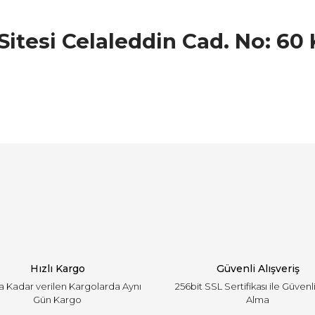
 Sitesi Celaleddin Cad. No: 60
arında ve diğer konularda yetersiz gördüğünüz noktaları öneri formunu ku
Bu ürüne ilk yorumu siz yapın!
emiyor.
Yorum Yaz
Hızlı Kargo
Güvenli Alışveriş
'a Kadar verilen Kargolarda Aynı
256bit SSL Sertifikası ile Güvenl
Gün Kargo
Alma