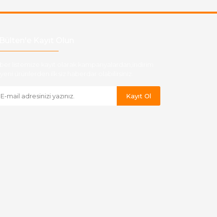
Bülten'e Kayıt Olun
ber listemize kayıt olarak kampanyalardan,indirim
yeni ürünlerden ilk siz haberdar olabilirsiniz.
Kayıt Ol