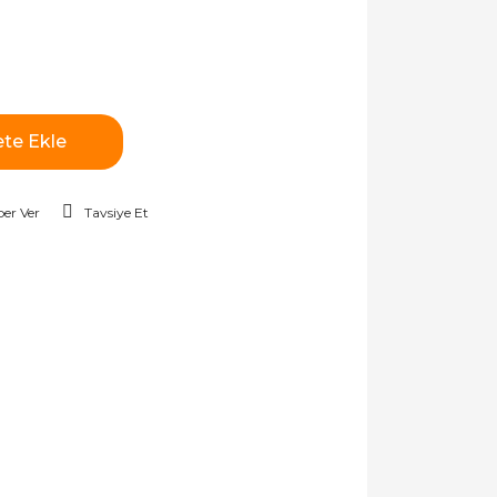
te Ekle
er Ver
Tavsiye Et