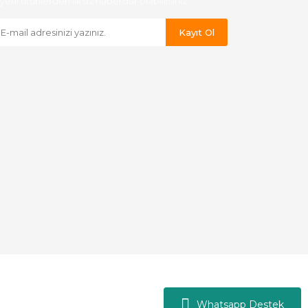
yeni ürünlerden ilk siz haberdar olabilirsiniz.
Kayıt Ol
Whatsapp Destek