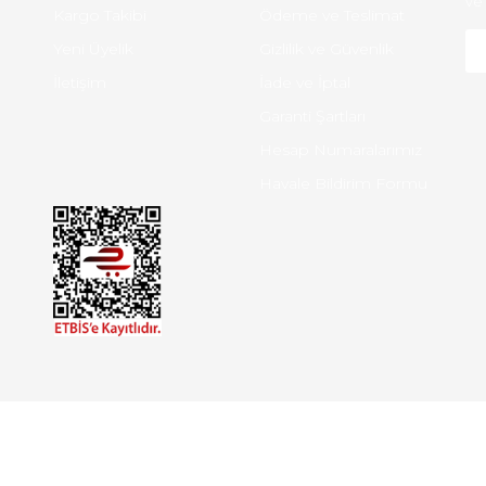
ve 
Kargo Takibi
Ödeme ve Teslimat
Yeni Üyelik
Gizlilik ve Güvenlik
İletişim
İade ve İptal
Garanti Şartları
Hesap Numaralarımız
Havale Bildirim Formu