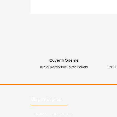
Bu ürünün fiyat bilgisi, resim, ürün açıklamal
Görüş ve önerileriniz için teşekkür ederiz.
Ürün resmi kalitesiz, bozuk veya görüntülen
Ürün açıklamasında eksik bilgiler bulunuyor.
Ürün bilgilerinde hatalar bulunuyor.
Ürün fiyatı diğer sitelerden daha pahalı.
Bu ürüne benzer farklı alternatifler olmalı.
Güvenli Ödeme
Kredi Kartlarına Taksit İmkanı
15:00
Ulaşım Bilgileri
Telefon :
0543 728 18 13