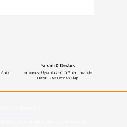
llanarak tarafımıza iletebilirsiniz.
Yardım & Destek
i Satın
Aracınıza Uyumlu Ürünü Bulmanız İçin
Hazır Olan Uzman Ekip
Bülten'e Kayıt Olun
ber listemize kayıt olarak kampanyalardan,indirim