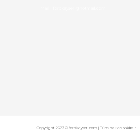
Mail :
fordkayseri@hotmail.com
Copyright 2023 © fordkayseri.com | Tüm hakları saklıdır.