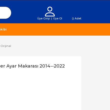
Üye Girişi
|
Üye Ol
(
) Adet
kibi
Orijinal
der Ayar Makarası 2014--2022