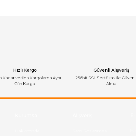
arında ve diğer konularda yetersiz gördüğünüz noktaları öneri formunu ku
Bu ürüne ilk yorumu siz yapın!
emiyor.
Yorum Yaz
Hızlı Kargo
Güvenli Alışveriş
'a Kadar verilen Kargolarda Aynı
256bit SSL Sertifikası ile Güvenl
Gün Kargo
Alma
Gönder
Kurumsal
Alışveriş
E-
Hakkımızda
Satış Sözleşmesi
Ha