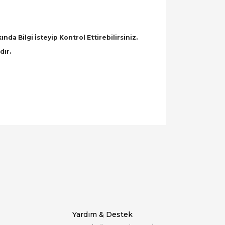
a Bilgi İsteyip Kontrol Ettirebilirsiniz.
dır.
llanarak tarafımıza iletebilirsiniz.
Yardım & Destek