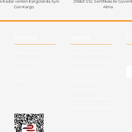
'a Kadar verilen Kargolarda Aynı
256bit SSL Sertifikası ile Güvenl
Gün Kargo
Alma
Gönder
Kurumsal
Alışveriş
E-
Hakkımızda
Satış Sözleşmesi
Ha
ve 
Kargo Takibi
Ödeme ve Teslimat
Yeni Üyelik
Gizlilik ve Güvenlik
İletişim
İade ve İptal
Garanti Şartları
Hesap Numaralarımız
Havale Bildirim Formu