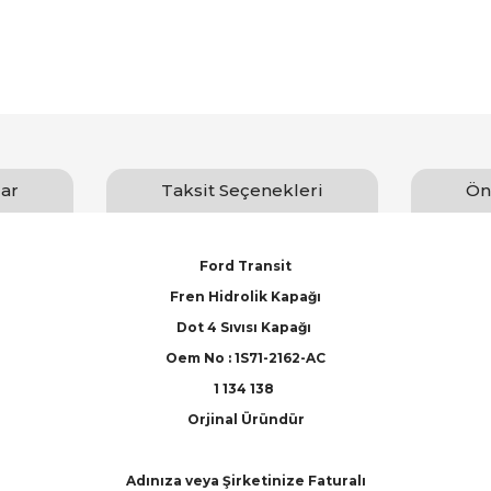
ar
Taksit Seçenekleri
Ön
Ford Transit
Fren Hidrolik Kapağı
Dot 4 Sıvısı Kapağı
Oem No : 1S71-2162-AC
1 134 138
Orjinal Üründür
Adınıza veya Şirketinize Faturalı