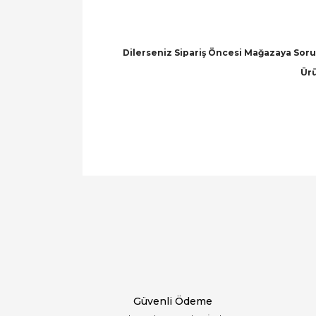
Dilerseniz Sipariş Öncesi Mağazaya Soru 
Ürü
Bu ürünün fiyat bilgisi, resim, ürün açıklamal
Görüş ve önerileriniz için teşekkür ederiz.
Ürün resmi kalitesiz, bozuk veya görüntülen
Ürün açıklamasında eksik bilgiler bulunuyor.
Ürün bilgilerinde hatalar bulunuyor.
Ürün fiyatı diğer sitelerden daha pahalı.
Bu ürüne benzer farklı alternatifler olmalı.
Güvenli Ödeme