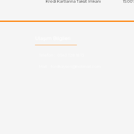
Kredi Kartlarına Taksit İmkanı
15:00
Ulaşım Bilgileri
Telefon :
0543 728 18 13
Mail :
fordkayseri@hotmail.com