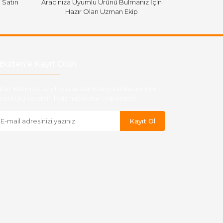
i Satın
Aracınıza Uyumlu Ürünü Bulmanız İçin
Hazır Olan Uzman Ekip
Bülten'e Kayıt Olun
ber listemize kayıt olarak kampanyalardan,indirim
yeni ürünlerden ilk siz haberdar olabilirsiniz.
Kayıt Ol