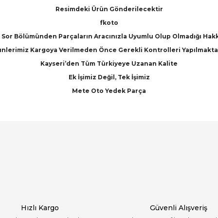
Resimdeki Ürün Gönderilecektir
fkoto
Sor Bölümünden Parçaların Aracınızla Uyumlu Olup Olmadığı Hakkınd
nlerimiz Kargoya Verilmeden Önce Gerekli Kontrolleri Yapılmakta
Kayseri’den Tüm Türkiyeye Uzanan Kalite
Ek İşimiz Değil, Tek İşimiz
Mete Oto Yedek Parça
arında ve diğer konularda yetersiz gördüğünüz noktaları öneri formunu ku
Bu ürüne ilk yorumu siz yapın!
emiyor.
Yorum Yaz
Hızlı Kargo
Güvenli Alışveriş