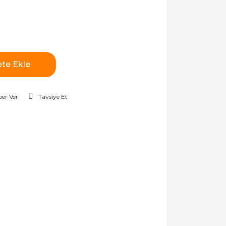
te Ekle
er Ver
Tavsiye Et