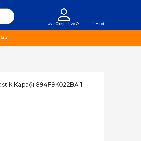
Üye Girişi
|
Üye Ol
(
) Adet
kibi
.
lastik Kapağı 894F9K022BA 1