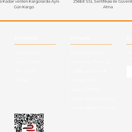
'a Kadar verilen Kargolarda Aynı
256bit SSL Sertifikası ile Güvenl
Gün Kargo
Alma
Gönder
Kurumsal
Alışveriş
E-
Hakkımızda
Satış Sözleşmesi
Ha
ve 
Kargo Takibi
Ödeme ve Teslimat
Yeni Üyelik
Gizlilik ve Güvenlik
İletişim
İade ve İptal
Garanti Şartları
Hesap Numaralarımız
Havale Bildirim Formu