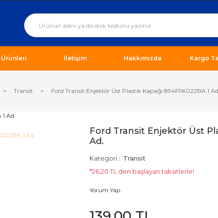
ı Ürünleri
İletişim
Hakkımızda
Kargo Ta
Transit
Ford Transit Enjektör Üst Plastik Kapağı 894F9K022BA 1 Ad
Ford Transit Enjektör Üst P
Ad.
Kategori
Transit
*26,20 TL den başlayan taksitlerle!
Yorum Yap
139,00 TL