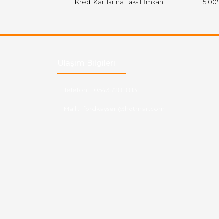
Kredi Kartlarına Taksit İmkanı
15:00
Ulaşım Bilgileri
Telefon :
0543 728 18 13
Mail :
fordkayseri@hotmail.com