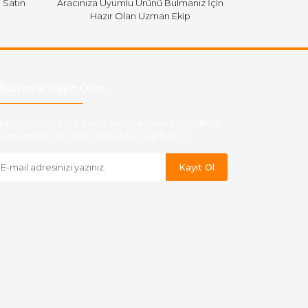
i Satın
Aracınıza Uyumlu Ürünü Bulmanız İçin
Hazır Olan Uzman Ekip
Bülten'e Kayıt Olun
ber listemize kayıt olarak kampanyalardan,indirim
yeni ürünlerden ilk siz haberdar olabilirsiniz.
Kayıt Ol