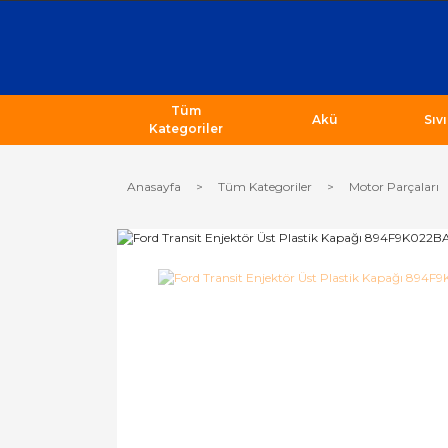
Tüm
Akü
Sıv
Kategoriler
Anasayfa
Tüm Kategoriler
Motor Parçaları