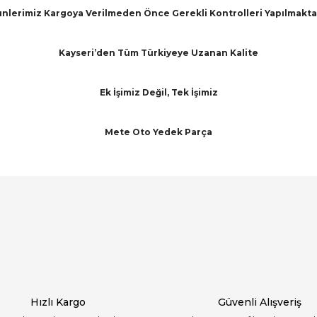
nlerimiz Kargoya Verilmeden Önce Gerekli Kontrolleri Yapılmakta
Kayseri’den Tüm Türkiyeye Uzanan Kalite
Ek İşimiz Değil, Tek İşimiz
Mete Oto Yedek Parça
arında ve diğer konularda yetersiz gördüğünüz noktaları öneri formunu ku
Bu ürüne ilk yorumu siz yapın!
emiyor.
Yorum Yaz
Hızlı Kargo
Güvenli Alışveriş