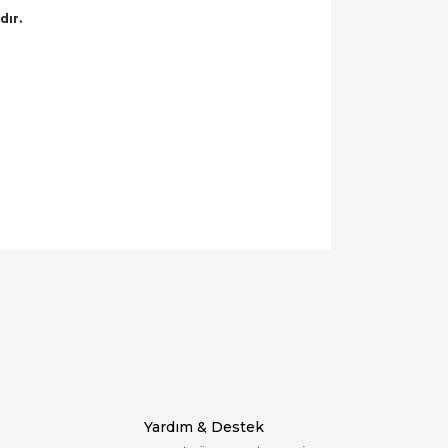
dır.
llanarak tarafımıza iletebilirsiniz.
Yardım & Destek