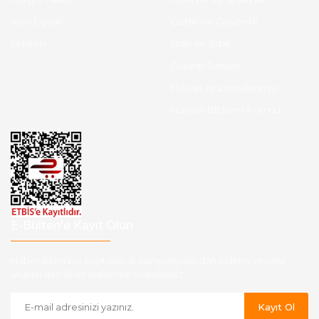
Yeni Üyelik
Gizlilik ve Güvenlik
İletişim
İade ve İptal
Garanti Şartları
Hesap Numaralarımız
Havale Bildirim Formu
E-Bülten'e Kayıt Olun
Haber listemize kayıt olarak kampanyalardan,indirim ve yeni
ürünlerden ilk siz haberdar olabilirsiniz.
Kayıt Ol