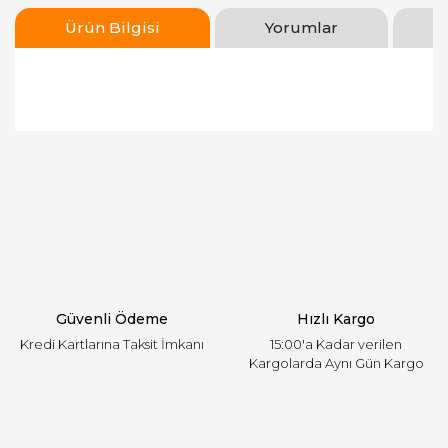
Ürün Bilgisi
Yorumlar
Bu ürünün fiyat bilgisi, resim, ürün açıklamalarında
ve diğer konularda yetersiz gördüğünüz noktaları
Bu ürüne ilk yorumu siz yapın!
öneri formunu kullanarak tarafımıza iletebilirsiniz.
Görüş ve önerileriniz için teşekkür ederiz.
Yorum Yaz
Ürün resmi kalitesiz, bozuk veya görüntülenemiyor.
Ürün açıklamasında eksik bilgiler bulunuyor.
Ürün bilgilerinde hatalar bulunuyor.
Ürün fiyatı diğer sitelerden daha pahalı.
Güvenli Ödeme
Hızlı Kargo
Bu ürüne benzer farklı alternatifler olmalı.
Kredi Kartlarına Taksit İmkanı
15:00'a Kadar verilen
Kargolarda Aynı Gün Kargo