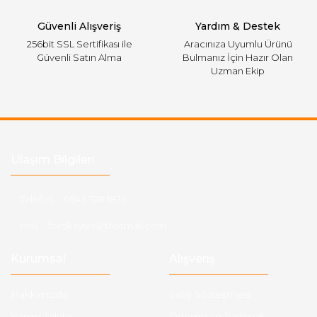
Gönder
Güvenli Alışveriş
Yardım & Destek
256bit SSL Sertifikası ile
Aracınıza Uyumlu Ürünü
Güvenli Satın Alma
Bulmanız İçin Hazır Olan
Uzman Ekip
Ulaşım Bilgileri
Telefon :
0543 728 18 13
Mail :
fordkayseri@hotmail.com
Kurumsal
Alışveriş
Hakkımızda
Satış Sözleşmesi
Kargo Takibi
Ödeme ve Teslimat