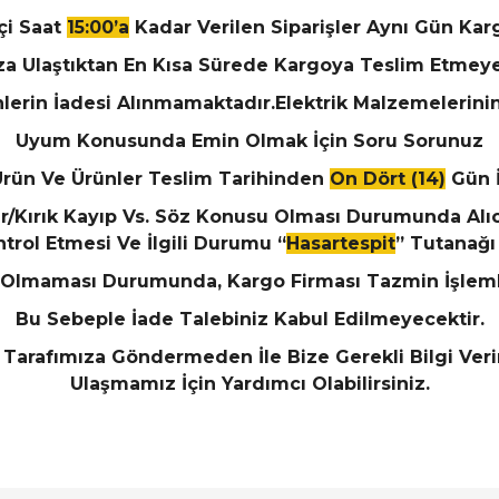
çi Saat
15:00’a
Kadar Verilen Siparişler Aynı Gün Kar
ıza Ulaştıktan En Kısa Sürede Kargoya Teslim Etme
lerin İadesi Alınmamaktadır.Elektrik Malzemelerini
Uyum Konusunda Emin Olmak İçin Soru Sorunuz
Ürün Ve Ürünler Teslim Tarihinden
On Dört (14)
Gün İ
ar/Kırık Kayıp Vs. Söz Konusu Olması Durumunda Alıc
ontrol Etmesi Ve İlgili Durumu “
Hasartespit
” Tutanağı 
k Olmaması Durumunda, Kargo Firması Tazmin İşlem
Bu Sebeple İade Talebiniz Kabul Edilmeyecektir.
i Tarafımıza Göndermeden İle Bize Gerekli Bilgi Ve
Ulaşmamız İçin Yardımcı Olabilirsiniz.
arında ve diğer konularda yetersiz gördüğünüz noktaları öneri formunu ku
Bu ürüne ilk yorumu siz yapın!