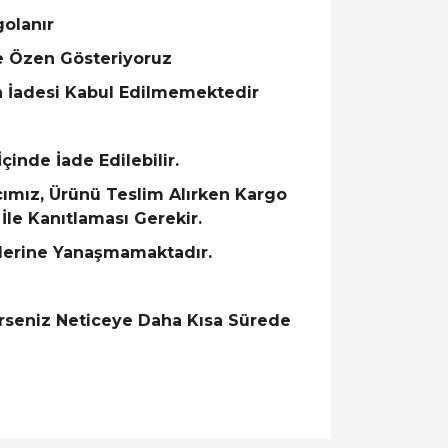
golanır
ye Özen Gösteriyoruz
n İadesi Kabul Edilmemektedir
çinde İade Edilebilir.
ımız, Ürünü Teslim Alırken Kargo
İle Kanıtlaması Gerekir.
lerine Yanaşmamaktadır.
rirseniz Neticeye Daha Kısa Sürede
llanarak tarafımıza iletebilirsiniz.