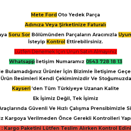
Mete Ford
Oto Yedek Parça
Adınıza Veya Şirketinize Faturalı
aya
Soru Sor
Bölümünden Parçaların Aracınızla
Uyu
İsteyip
Kontrol
Ettirebilirsiniz.
Lütfen Denemek İçin Ürün Satın Almayınız
Whatsapp
İletişim Numaramız
0543 728 18 13
e Bulamadığınız Ürünler İçin Bizimle İletişime Geçebi
z Ürün Resimleri Kendi Çekimimizdir Ve Stoğumuzda
Kayseri
’den Tüm Türkiyeye Uzanan Kalite
Ek İşimiz Değil, Tek İşimiz
raçlarında Güvenli Ve Hızlı Çalışma Prensibimizle 
iz Kargoya Verilmeden Önce Gerekli Kontrolleri Yapı
 : Kargo Paketini Lütfen Teslim Alırken Kontrol Ediniz