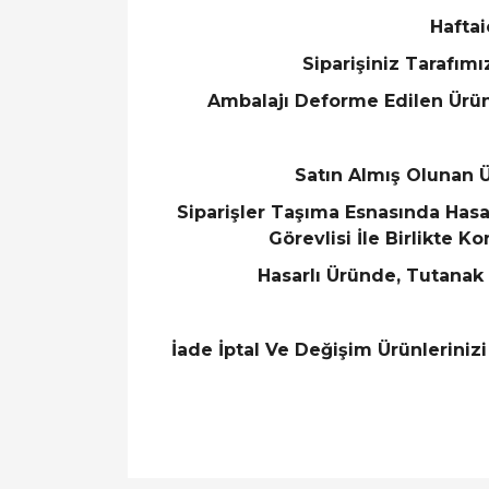
Haftai
Siparişiniz Tarafım
Ambalajı Deforme Edilen Ürün
Satın Almış Olunan 
Siparişler Taşıma Esnasında Has
Görevlisi İle Birlikte K
Hasarlı Üründe, Tutana
İade İptal Ve Değişim Ürünleriniz
Bu ürünün fiyat bilgisi, resim, ürün açıklamal
Görüş ve önerileriniz için teşekkür ederiz.