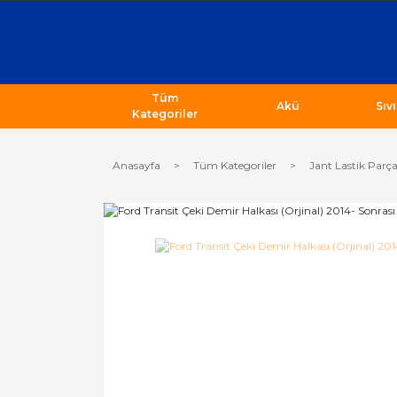
Tüm
Akü
Sıv
Kategoriler
Anasayfa
Tüm Kategoriler
Jant Lastik Parça