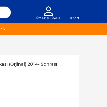
Üye Girişi
|
Üye Ol
(
) Adet
kibi
ası (Orjinal) 2014- Sonrası