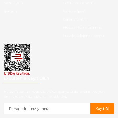
Yeni Üyelik
Gizlilik ve Güvenlik
İletişim
İade ve İptal
Garanti Şartları
Hesap Numaralarımız
Havale Bildirim Formu
E-Bülten'e Kayıt Olun
Haber listemize kayıt olarak kampanyalardan,indirim ve yeni
ürünlerden ilk siz haberdar olabilirsiniz.
Kayıt Ol