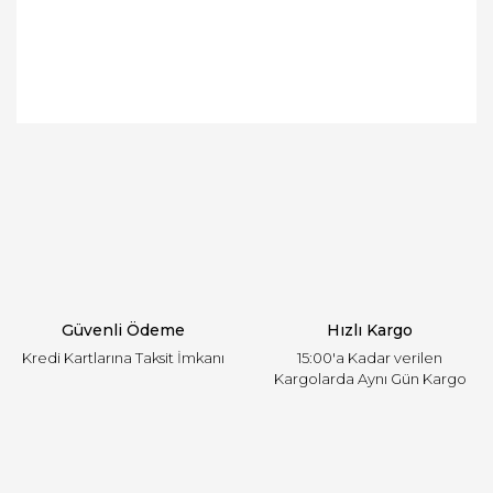
Bu ürünün fiyat bilgisi, resim, ürün açıklamalarında
ve diğer konularda yetersiz gördüğünüz noktaları
Bu ürüne ilk yorumu siz yapın!
öneri formunu kullanarak tarafımıza iletebilirsiniz.
Görüş ve önerileriniz için teşekkür ederiz.
Yorum Yaz
Ürün resmi kalitesiz, bozuk veya görüntülenemiyor.
Ürün açıklamasında eksik bilgiler bulunuyor.
Ürün bilgilerinde hatalar bulunuyor.
Ürün fiyatı diğer sitelerden daha pahalı.
Güvenli Ödeme
Hızlı Kargo
Bu ürüne benzer farklı alternatifler olmalı.
Kredi Kartlarına Taksit İmkanı
15:00'a Kadar verilen
Kargolarda Aynı Gün Kargo
Gönder