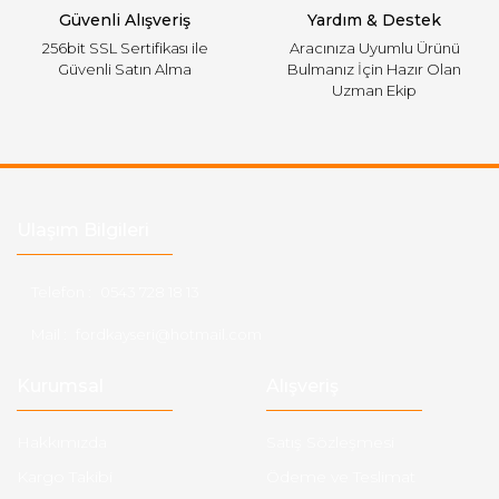
Güvenli Alışveriş
Yardım & Destek
256bit SSL Sertifikası ile
Aracınıza Uyumlu Ürünü
Güvenli Satın Alma
Bulmanız İçin Hazır Olan
Uzman Ekip
Ulaşım Bilgileri
Telefon :
0543 728 18 13
Mail :
fordkayseri@hotmail.com
Kurumsal
Alışveriş
Hakkımızda
Satış Sözleşmesi
Kargo Takibi
Ödeme ve Teslimat