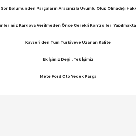
Sor Bölümünden Parçaların Aracınızla Uyumlu Olup Olmadığı Hakkınd
nlerimiz Kargoya Verilmeden Önce Gerekli Kontrolleri Yapılmakta
Kayseri’den Tüm Türkiyeye Uzanan Kalite
Ek İşimiz Değil, Tek İşimiz
Mete Ford Oto Yedek Parça
arında ve diğer konularda yetersiz gördüğünüz noktaları öneri formunu ku
Bu ürüne ilk yorumu siz yapın!
emiyor.
Yorum Yaz