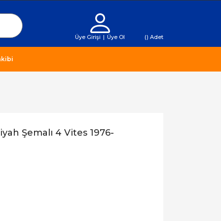
Üye Girişi
|
Üye Ol
(
) Adet
kibi
yah Şemalı 4 Vites 1976-