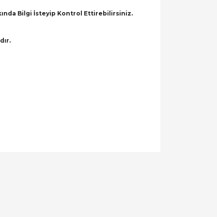
a Bilgi İsteyip Kontrol Ettirebilirsiniz.
dır.
llanarak tarafımıza iletebilirsiniz.