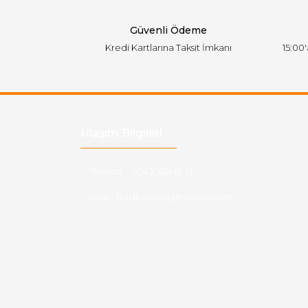
Bu ürüne benzer farklı alternatifler olmalı.
Güvenli Ödeme
Kredi Kartlarına Taksit İmkanı
15:00
Ulaşım Bilgileri
Telefon :
0543 728 18 13
Mail :
fordkayseri@hotmail.com