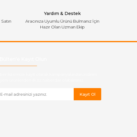
Yardım & Destek
i Satın
Aracınıza Uyumlu Ürünü Bulmanız İçin
Hazır Olan Uzman Ekip
Bülten'e Kayıt Olun
ber listemize kayıt olarak kampanyalardan,indirim
yeni ürünlerden ilk siz haberdar olabilirsiniz.
Kayıt Ol