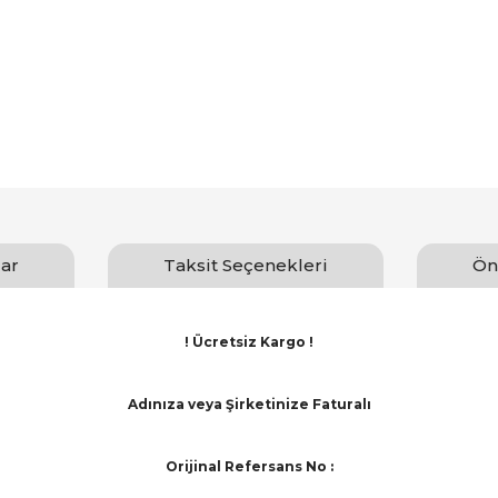
ar
Taksit Seçenekleri
Ön
! Ücretsiz Kargo !
Adınıza veya Şirketinize Faturalı
Orijinal Refersans No :