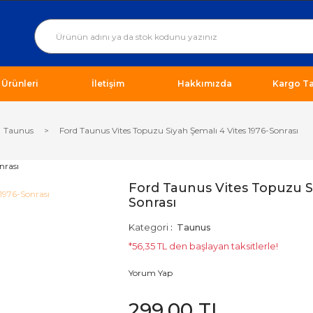
ı Ürünleri
İletişim
Hakkımızda
Kargo Ta
Taunus
Ford Taunus Vites Topuzu Siyah Şemalı 4 Vites 1976-Sonrası
Ford Taunus Vites Topuzu Si
Sonrası
Kategori
Taunus
*56,35 TL den başlayan taksitlerle!
Yorum Yap
299,00 TL