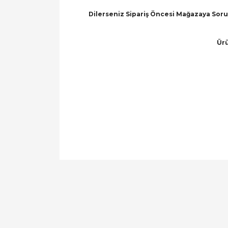
Dilerseniz Sipariş Öncesi Mağazaya Soru 
Ürü
Bu ürünün fiyat bilgisi, resim, ürün açıklamal
Görüş ve önerileriniz için teşekkür ederiz.
Ürün resmi kalitesiz, bozuk veya görüntülen
Ürün açıklamasında eksik bilgiler bulunuyor.
Ürün bilgilerinde hatalar bulunuyor.
Ürün fiyatı diğer sitelerden daha pahalı.