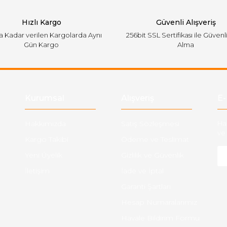
Hızlı Kargo
Güvenli Alışveriş
'a Kadar verilen Kargolarda Aynı
256bit SSL Sertifikası ile Güvenl
Gün Kargo
Alma
Gönder
Kurumsal
Alışveriş
E-
Hakkımızda
Satış Sözleşmesi
Ha
ve 
Kargo Takibi
Ödeme ve Teslimat
Yeni Üyelik
Gizlilik ve Güvenlik
İletişim
İade ve İptal
Garanti Şartları
Hesap Numaralarımız
Havale Bildirim Formu