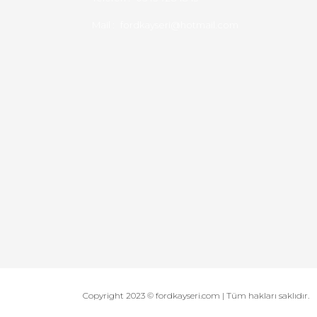
Mail :
fordkayseri@hotmail.com
Copyright 2023 © fordkayseri.com | Tüm hakları saklıdır.