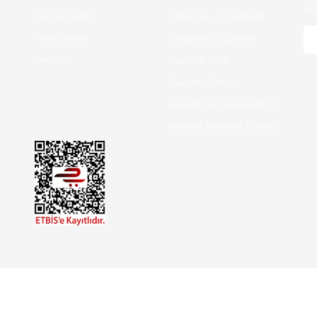
ve 
Kargo Takibi
Ödeme ve Teslimat
Yeni Üyelik
Gizlilik ve Güvenlik
İletişim
İade ve İptal
Garanti Şartları
Hesap Numaralarımız
Havale Bildirim Formu