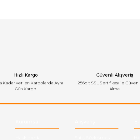
arında ve diğer konularda yetersiz gördüğünüz noktaları öneri formunu ku
Bu ürüne ilk yorumu siz yapın!
emiyor.
Yorum Yaz
Hızlı Kargo
Güvenli Alışveriş
'a Kadar verilen Kargolarda Aynı
256bit SSL Sertifikası ile Güvenl
Gün Kargo
Alma
Gönder
Kurumsal
Alışveriş
E-
Hakkımızda
Satış Sözleşmesi
Ha