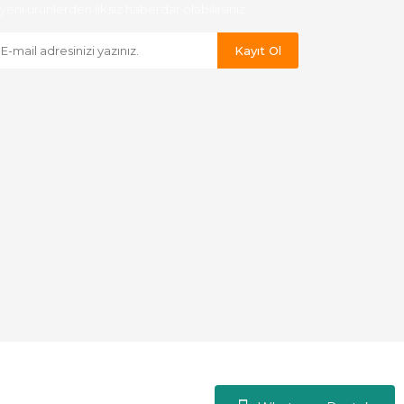
yeni ürünlerden ilk siz haberdar olabilirsiniz.
Kayıt Ol