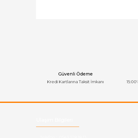
Bu ürünün fiyat bilgisi, resim, ürün açıklamal
Görüş ve önerileriniz için teşekkür ederiz.
Ürün resmi kalitesiz, bozuk veya görüntülen
Ürün açıklamasında eksik bilgiler bulunuyor.
Ürün bilgilerinde hatalar bulunuyor.
Ürün fiyatı diğer sitelerden daha pahalı.
Bu ürüne benzer farklı alternatifler olmalı.
Güvenli Ödeme
Kredi Kartlarına Taksit İmkanı
15:00
Ulaşım Bilgileri
Telefon :
0543 728 18 13