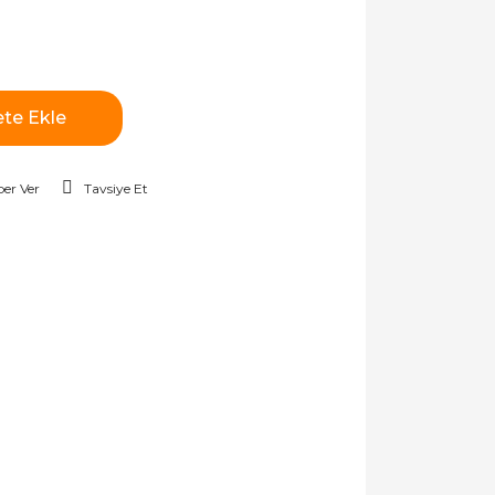
te Ekle
er Ver
Tavsiye Et