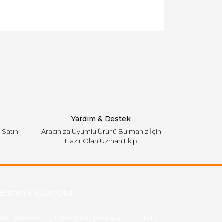
llanarak tarafımıza iletebilirsiniz.
Yardım & Destek
i Satın
Aracınıza Uyumlu Ürünü Bulmanız İçin
Hazır Olan Uzman Ekip
Bülten'e Kayıt Olun
ber listemize kayıt olarak kampanyalardan,indirim