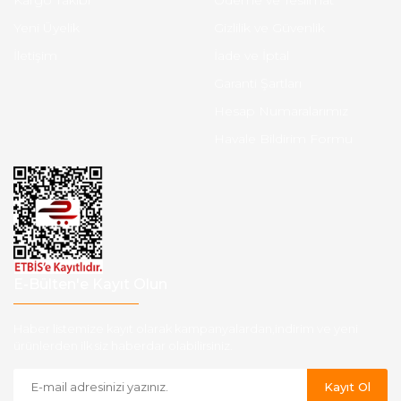
Kargo Takibi
Ödeme ve Teslimat
Yeni Üyelik
Gizlilik ve Güvenlik
İletişim
İade ve İptal
Garanti Şartları
Hesap Numaralarımız
Havale Bildirim Formu
E-Bülten'e Kayıt Olun
Haber listemize kayıt olarak kampanyalardan,indirim ve yeni
ürünlerden ilk siz haberdar olabilirsiniz.
Kayıt Ol