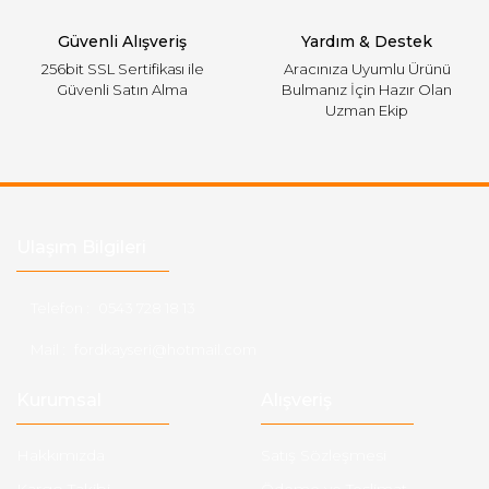
Gönder
Güvenli Alışveriş
Yardım & Destek
256bit SSL Sertifikası ile
Aracınıza Uyumlu Ürünü
Güvenli Satın Alma
Bulmanız İçin Hazır Olan
Uzman Ekip
Ulaşım Bilgileri
Telefon :
0543 728 18 13
Mail :
fordkayseri@hotmail.com
Kurumsal
Alışveriş
Hakkımızda
Satış Sözleşmesi