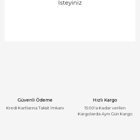
İsteyiniz
Bu ürünün fiyat bilgisi, resim, ürün açıklamalarında
ve diğer konularda yetersiz gördüğünüz noktaları
Bu ürüne ilk yorumu siz yapın!
öneri formunu kullanarak tarafımıza iletebilirsiniz.
Görüş ve önerileriniz için teşekkür ederiz.
Yorum Yaz
Ürün resmi kalitesiz, bozuk veya görüntülenemiyor.
Ürün açıklamasında eksik bilgiler bulunuyor.
Ürün bilgilerinde hatalar bulunuyor.
Ürün fiyatı diğer sitelerden daha pahalı.
Güvenli Ödeme
Hızlı Kargo
Bu ürüne benzer farklı alternatifler olmalı.
Kredi Kartlarına Taksit İmkanı
15:00'a Kadar verilen
Kargolarda Aynı Gün Kargo