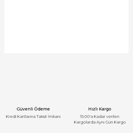
Bu ürünün fiyat bilgisi, resim, ürün açıklamalarında
ve diğer konularda yetersiz gördüğünüz noktaları
Bu ürüne ilk yorumu siz yapın!
öneri formunu kullanarak tarafımıza iletebilirsiniz.
Görüş ve önerileriniz için teşekkür ederiz.
Yorum Yaz
Ürün resmi kalitesiz, bozuk veya görüntülenemiyor.
Ürün açıklamasında eksik bilgiler bulunuyor.
Ürün bilgilerinde hatalar bulunuyor.
Ürün fiyatı diğer sitelerden daha pahalı.
Güvenli Ödeme
Hızlı Kargo
Bu ürüne benzer farklı alternatifler olmalı.
Kredi Kartlarına Taksit İmkanı
15:00'a Kadar verilen
Kargolarda Aynı Gün Kargo