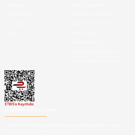
Hakkımızda
Satış Sözleşmesi
Kargo Takibi
Ödeme ve Teslimat
Yeni Üyelik
Gizlilik ve Güvenlik
İletişim
İade ve İptal
Garanti Şartları
Hesap Numaralarımız
Havale Bildirim Formu
E-Bülten'e Kayıt Olun
Haber listemize kayıt olarak kampanyalardan,indirim ve yeni
ürünlerden ilk siz haberdar olabilirsiniz.