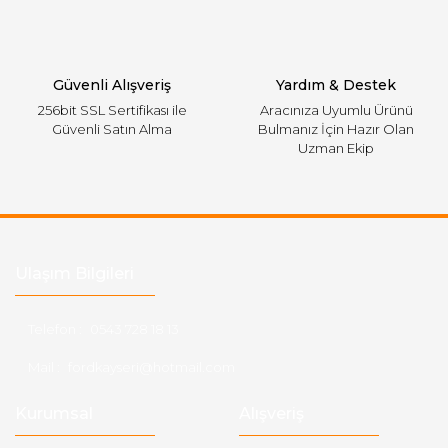
Gönder
Güvenli Alışveriş
Yardım & Destek
256bit SSL Sertifikası ile
Aracınıza Uyumlu Ürünü
Güvenli Satın Alma
Bulmanız İçin Hazır Olan
Uzman Ekip
Ulaşım Bilgileri
Telefon :
0543 728 18 13
Mail :
fordkayseri@hotmail.com
Kurumsal
Alışveriş