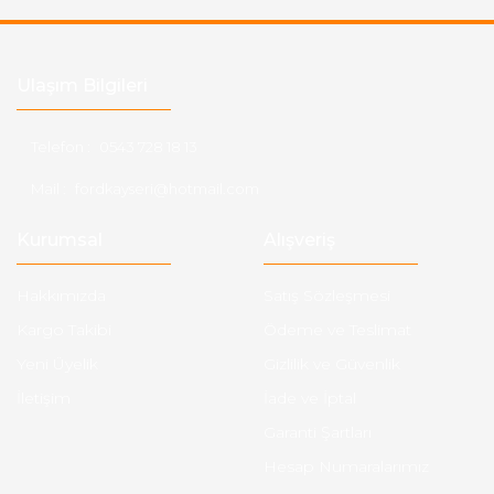
Ulaşım Bilgileri
Telefon :
0543 728 18 13
Mail :
fordkayseri@hotmail.com
Kurumsal
Alışveriş
Hakkımızda
Satış Sözleşmesi
Kargo Takibi
Ödeme ve Teslimat
Yeni Üyelik
Gizlilik ve Güvenlik
İletişim
İade ve İptal
Garanti Şartları
Hesap Numaralarımız