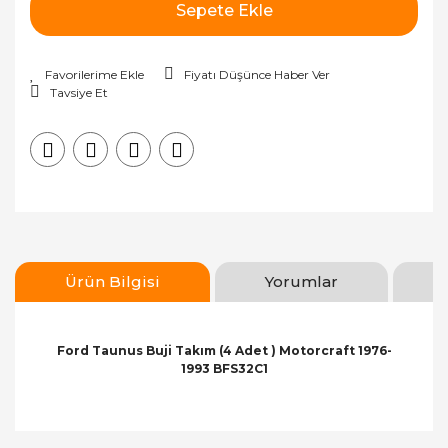
Sepete Ekle
Fiyatı Düşünce Haber Ver
Tavsiye Et
Ürün Bilgisi
Yorumlar
Ford Taunus Buji Takım (4 Adet ) Motorcraft 1976-
1993 BFS32C1
Bu ürünün fiyat bilgisi, resim, ürün açıklamalarında
ve diğer konularda yetersiz gördüğünüz noktaları
Bu ürüne ilk yorumu siz yapın!
öneri formunu kullanarak tarafımıza iletebilirsiniz.