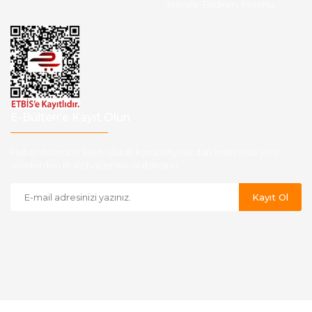
Havale Bildirim Formu
E-Bülten'e Kayıt Olun
Haber listemize kayıt olarak kampanyalardan,indirim ve yeni
ürünlerden ilk siz haberdar olabilirsiniz.
Kayıt Ol