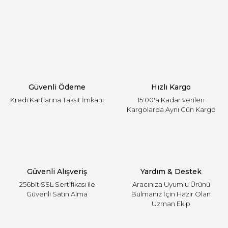
Görüş ve önerileriniz için teşekkür ederiz.
Yorum Yaz
Ürün resmi kalitesiz, bozuk veya görüntülenemiyor.
Ürün açıklamasında eksik bilgiler bulunuyor.
Ürün bilgilerinde hatalar bulunuyor.
Ürün fiyatı diğer sitelerden daha pahalı.
Güvenli Ödeme
Hızlı Kargo
Bu ürüne benzer farklı alternatifler olmalı.
Kredi Kartlarına Taksit İmkanı
15:00'a Kadar verilen
Kargolarda Aynı Gün Kargo
Gönder
Güvenli Alışveriş
Yardım & Destek
256bit SSL Sertifikası ile
Aracınıza Uyumlu Ürünü
Güvenli Satın Alma
Bulmanız İçin Hazır Olan
Uzman Ekip