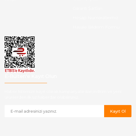
Garanti Şartları
Hesap Numaralarımız
Havale Bildirim Formu
E-Bülten'e Kayıt Olun
Haber listemize kayıt olarak kampanyalardan,indirim ve yeni
ürünlerden ilk siz haberdar olabilirsiniz.
Kayıt Ol