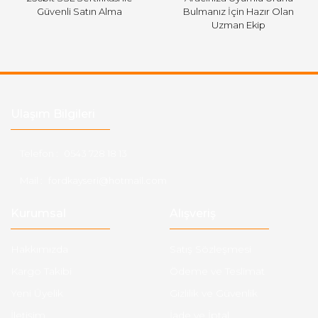
Güvenli Satın Alma
Bulmanız İçin Hazır Olan
Uzman Ekip
Ulaşım Bilgileri
Telefon :
0543 728 18 13
Mail :
fordkayseri@hotmail.com
Kurumsal
Alışveriş
Hakkımızda
Satış Sözleşmesi
Kargo Takibi
Ödeme ve Teslimat
Yeni Üyelik
Gizlilik ve Güvenlik
İletişim
İade ve İptal