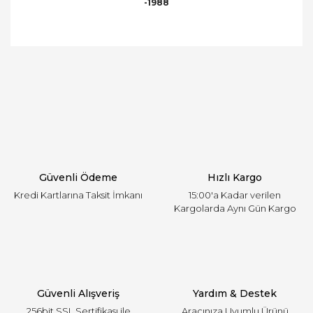
-1988
Bu ürünün fiyat bilgisi, resim, ürün açıklamalarında
ve diğer konularda yetersiz gördüğünüz noktaları
Bu ürüne ilk yorumu siz yapın!
öneri formunu kullanarak tarafımıza iletebilirsiniz.
Görüş ve önerileriniz için teşekkür ederiz.
Yorum Yaz
Ürün resmi kalitesiz, bozuk veya görüntülenemiyor.
Ürün açıklamasında eksik bilgiler bulunuyor.
Ürün bilgilerinde hatalar bulunuyor.
Ürün fiyatı diğer sitelerden daha pahalı.
Güvenli Ödeme
Hızlı Kargo
Bu ürüne benzer farklı alternatifler olmalı.
Kredi Kartlarına Taksit İmkanı
15:00'a Kadar verilen
Kargolarda Aynı Gün Kargo
Gönder
Güvenli Alışveriş
Yardım & Destek
256bit SSL Sertifikası ile
Aracınıza Uyumlu Ürünü