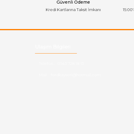
Güvenli Ödeme
Kredi Kartlarına Taksit İmkanı
15:00
Ulaşım Bilgileri
Telefon :
0543 728 18 13
Mail :
fordkayseri@hotmail.com