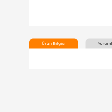
Ürün Bilgisi
Yoruml
Bu ürünün fiyat bilgisi, resim, ürün açıklamal
Görüş ve önerileriniz için teşekkür ederiz.
Ürün resmi kalitesiz, bozuk veya görüntülen
Ürün açıklamasında eksik bilgiler bulunuyor.
Ürün bilgilerinde hatalar bulunuyor.
Ürün fiyatı diğer sitelerden daha pahalı.
Bu ürüne benzer farklı alternatifler olmalı.