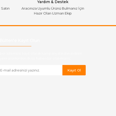
Yardım & Destek
i Satın
Aracınıza Uyumlu Ürünü Bulmanız İçin
Hazır Olan Uzman Ekip
Bülten'e Kayıt Olun
ber listemize kayıt olarak kampanyalardan,indirim
yeni ürünlerden ilk siz haberdar olabilirsiniz.
Kayıt Ol