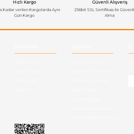
Hızlı Kargo
Güvenli Alışveriş
'a Kadar verilen Kargolarda Aynı
256bit SSL Sertifikası ile Güvenl
Gün Kargo
Alma
Gönder
Kurumsal
Alışveriş
E-
Hakkımızda
Satış Sözleşmesi
Ha
ve 
Kargo Takibi
Ödeme ve Teslimat
Yeni Üyelik
Gizlilik ve Güvenlik
İletişim
İade ve İptal
Garanti Şartları
Hesap Numaralarımız
Havale Bildirim Formu