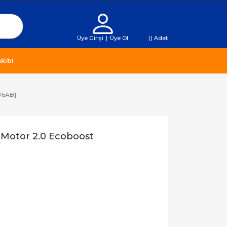
Üye Girişi
|
Üye Ol
(
) Adet
kibi
006AB]
 Motor 2.0 Ecoboost