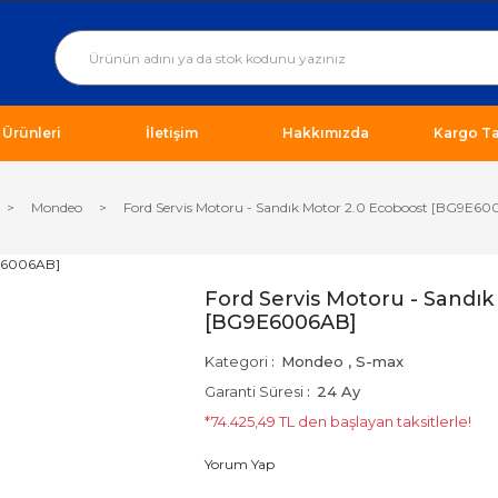
ı Ürünleri
İletişim
Hakkımızda
Kargo Ta
Mondeo
Ford Servis Motoru - Sandık Motor 2.0 Ecoboost [BG9E6
Ford Servis Motoru - Sandık
[BG9E6006AB]
Kategori
Mondeo
,
S-max
Garanti Süresi
24 Ay
*74.425,49 TL den başlayan taksitlerle!
Yorum Yap