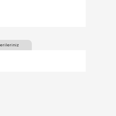
erileriniz
llanarak tarafımıza iletebilirsiniz.