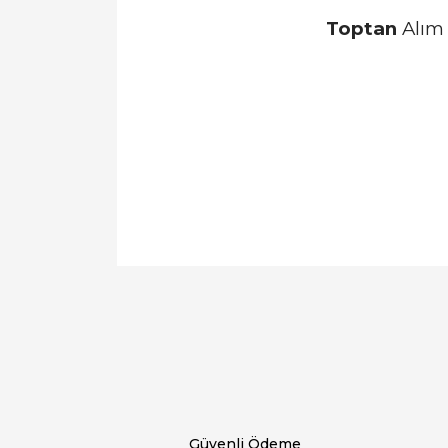
Toptan
Alım 
Bu ürünün fiyat bilgisi, resim, ürün açıklamal
Görüş ve önerileriniz için teşekkür ederiz.
Ürün resmi kalitesiz, bozuk veya görüntülen
Ürün açıklamasında eksik bilgiler bulunuyor.
Ürün bilgilerinde hatalar bulunuyor.
Ürün fiyatı diğer sitelerden daha pahalı.
Bu ürüne benzer farklı alternatifler olmalı.
Güvenli Ödeme