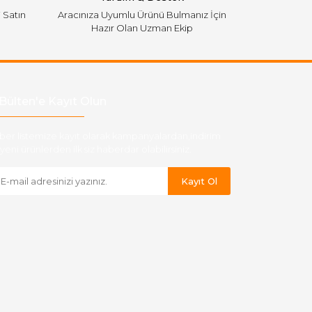
i Satın
Aracınıza Uyumlu Ürünü Bulmanız İçin
Hazır Olan Uzman Ekip
Bülten'e Kayıt Olun
ber listemize kayıt olarak kampanyalardan,indirim
yeni ürünlerden ilk siz haberdar olabilirsiniz.
Kayıt Ol