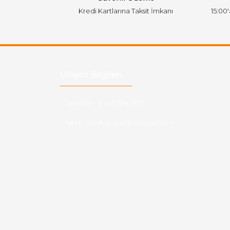
Kredi Kartlarına Taksit İmkanı
15:00
Ulaşım Bilgileri
Telefon :
0543 728 18 13
Mail :
fordkayseri@hotmail.com