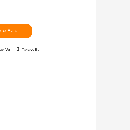
te Ekle
er Ver
Tavsiye Et