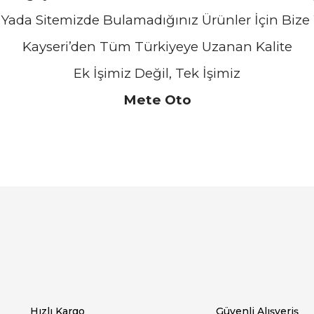
Yada Sitemizde Bulamadığınız Ürünler İçin Bize Y
Kayseri’den Tüm Türkiyeye Uzanan Kalite
Ek İşimiz Değil, Tek İşimiz
Mete Oto
arında ve diğer konularda yetersiz gördüğünüz noktaları öneri formunu ku
Bu ürüne ilk yorumu siz yapın!
emiyor.
Yorum Yaz
Hızlı Kargo
Güvenli Alışveriş