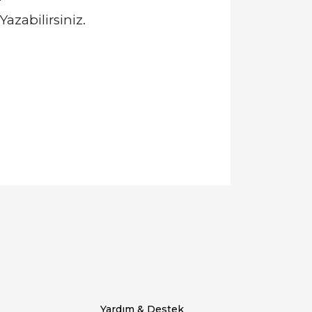
azabilirsiniz.
llanarak tarafımıza iletebilirsiniz.
Yardım & Destek