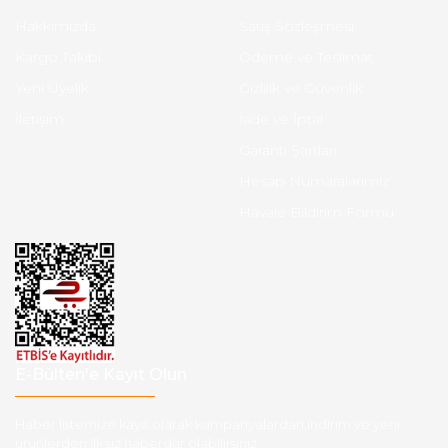
Hakkımızda
Satış Sözleşmesi
Kargo Takibi
Ödeme ve Teslimat
Yeni Üyelik
Gizlilik ve Güvenlik
İletişim
İade ve İptal
Garanti Şartları
Hesap Numaralarımız
Havale Bildirim Formu
E-Bülten'e Kayıt Olun
Haber listemize kayıt olarak kampanyalardan,indirim ve yeni
ürünlerden ilk siz haberdar olabilirsiniz.