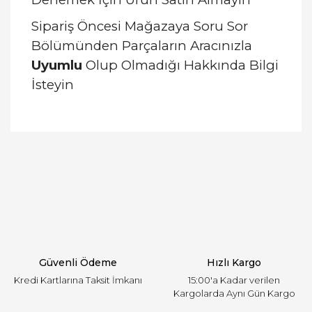
Sipariş Öncesi Mağazaya Soru Sor
Bölümünden Parçaların Aracınızla
Uyumlu
Olup Olmadığı Hakkında Bilgi
İsteyin
Bu ürünün fiyat bilgisi, resim, ürün açıklamalarında
ve diğer konularda yetersiz gördüğünüz noktaları
Bu ürüne ilk yorumu siz yapın!
öneri formunu kullanarak tarafımıza iletebilirsiniz.
Görüş ve önerileriniz için teşekkür ederiz.
Yorum Yaz
Ürün resmi kalitesiz, bozuk veya görüntülenemiyor.
Ürün açıklamasında eksik bilgiler bulunuyor.
Ürün bilgilerinde hatalar bulunuyor.
Ürün fiyatı diğer sitelerden daha pahalı.
Güvenli Ödeme
Hızlı Kargo
Bu ürüne benzer farklı alternatifler olmalı.
Kredi Kartlarına Taksit İmkanı
15:00'a Kadar verilen
Kargolarda Aynı Gün Kargo