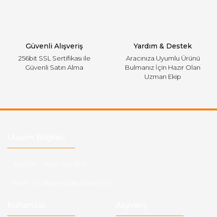
Gönder
Güvenli Alışveriş
Yardım & Destek
256bit SSL Sertifikası ile
Aracınıza Uyumlu Ürünü
Güvenli Satın Alma
Bulmanız İçin Hazır Olan
Uzman Ekip
Ulaşım Bilgileri
Telefon :
0543 728 18 13
Mail :
fordkayseri@hotmail.com
Kurumsal
Alışveriş