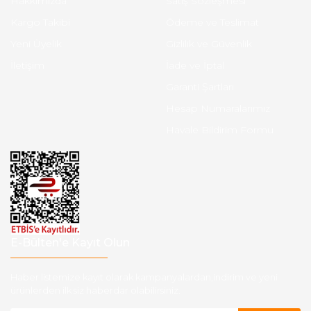
Hakkımızda
Satış Sözleşmesi
Kargo Takibi
Ödeme ve Teslimat
Yeni Üyelik
Gizlilik ve Güvenlik
İletişim
İade ve İptal
Garanti Şartları
Hesap Numaralarımız
Havale Bildirim Formu
E-Bülten'e Kayıt Olun
Haber listemize kayıt olarak kampanyalardan,indirim ve yeni
ürünlerden ilk siz haberdar olabilirsiniz.