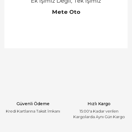
Ek İşimiz Değil, Tek İşimiz
Mete Oto
Bu ürünün fiyat bilgisi, resim, ürün açıklamalarında
ve diğer konularda yetersiz gördüğünüz noktaları
Bu ürüne ilk yorumu siz yapın!
öneri formunu kullanarak tarafımıza iletebilirsiniz.
Görüş ve önerileriniz için teşekkür ederiz.
Yorum Yaz
Ürün resmi kalitesiz, bozuk veya görüntülenemiyor.
Ürün açıklamasında eksik bilgiler bulunuyor.
Ürün bilgilerinde hatalar bulunuyor.
Ürün fiyatı diğer sitelerden daha pahalı.
Güvenli Ödeme
Hızlı Kargo
Bu ürüne benzer farklı alternatifler olmalı.
Kredi Kartlarına Taksit İmkanı
15:00'a Kadar verilen
Kargolarda Aynı Gün Kargo