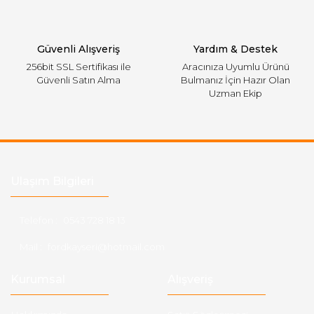
Gönder
Güvenli Alışveriş
Yardım & Destek
256bit SSL Sertifikası ile
Aracınıza Uyumlu Ürünü
Güvenli Satın Alma
Bulmanız İçin Hazır Olan
Uzman Ekip
Ulaşım Bilgileri
Telefon :
0543 728 18 13
Mail :
fordkayseri@hotmail.com
Kurumsal
Alışveriş