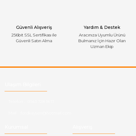
Gönder
Güvenli Alışveriş
Yardım & Destek
256bit SSL Sertifikası ile
Aracınıza Uyumlu Ürünü
Güvenli Satın Alma
Bulmanız İçin Hazır Olan
Uzman Ekip
Ulaşım Bilgileri
Telefon :
0543 728 18 13
Mail :
fordkayseri@hotmail.com
Kurumsal
Alışveriş