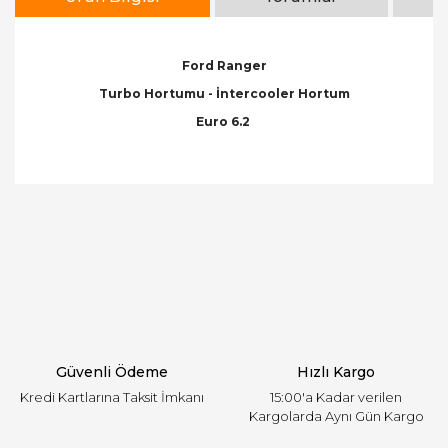
Ford Ranger
Turbo Hortumu - İntercooler Hortum
Euro 6.2
Bu ürünün fiyat bilgisi, resim, ürün açıklamalarında
ve diğer konularda yetersiz gördüğünüz noktaları
Bu ürüne ilk yorumu siz yapın!
öneri formunu kullanarak tarafımıza iletebilirsiniz.
Görüş ve önerileriniz için teşekkür ederiz.
Yorum Yaz
Ürün resmi kalitesiz, bozuk veya görüntülenemiyor.
Ürün açıklamasında eksik bilgiler bulunuyor.
Ürün bilgilerinde hatalar bulunuyor.
Ürün fiyatı diğer sitelerden daha pahalı.
Güvenli Ödeme
Hızlı Kargo
Bu ürüne benzer farklı alternatifler olmalı.
Kredi Kartlarına Taksit İmkanı
15:00'a Kadar verilen
Kargolarda Aynı Gün Kargo