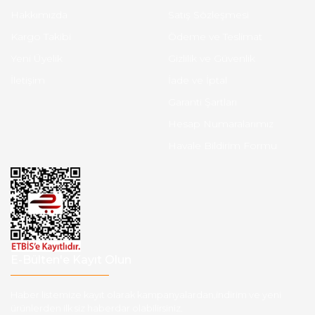
Hakkımızda
Satış Sözleşmesi
Kargo Takibi
Ödeme ve Teslimat
Yeni Üyelik
Gizlilik ve Güvenlik
İletişim
İade ve İptal
Garanti Şartları
Hesap Numaralarımız
Havale Bildirim Formu
E-Bülten'e Kayıt Olun
Haber listemize kayıt olarak kampanyalardan,indirim ve yeni
ürünlerden ilk siz haberdar olabilirsiniz.