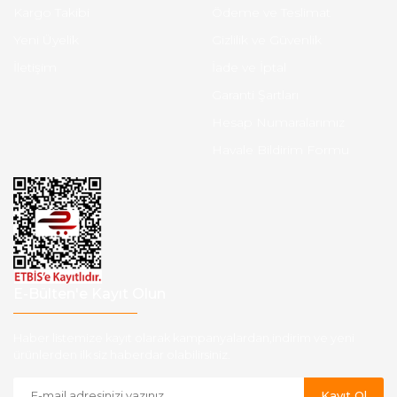
Kargo Takibi
Ödeme ve Teslimat
Yeni Üyelik
Gizlilik ve Güvenlik
İletişim
İade ve İptal
Garanti Şartları
Hesap Numaralarımız
Havale Bildirim Formu
E-Bülten'e Kayıt Olun
Haber listemize kayıt olarak kampanyalardan,indirim ve yeni
ürünlerden ilk siz haberdar olabilirsiniz.
Kayıt Ol