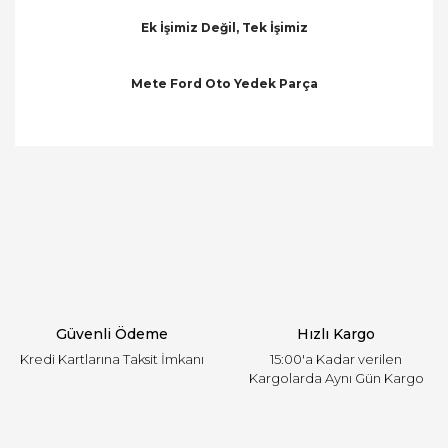
Ek İşimiz Değil, Tek İşimiz
Mete Ford Oto Yedek Parça
Bu ürünün fiyat bilgisi, resim, ürün açıklamalarında
ve diğer konularda yetersiz gördüğünüz noktaları
Bu ürüne ilk yorumu siz yapın!
öneri formunu kullanarak tarafımıza iletebilirsiniz.
Görüş ve önerileriniz için teşekkür ederiz.
Yorum Yaz
Ürün resmi kalitesiz, bozuk veya görüntülenemiyor.
Ürün açıklamasında eksik bilgiler bulunuyor.
Ürün bilgilerinde hatalar bulunuyor.
Ürün fiyatı diğer sitelerden daha pahalı.
Güvenli Ödeme
Hızlı Kargo
Bu ürüne benzer farklı alternatifler olmalı.
Kredi Kartlarına Taksit İmkanı
15:00'a Kadar verilen
Kargolarda Aynı Gün Kargo