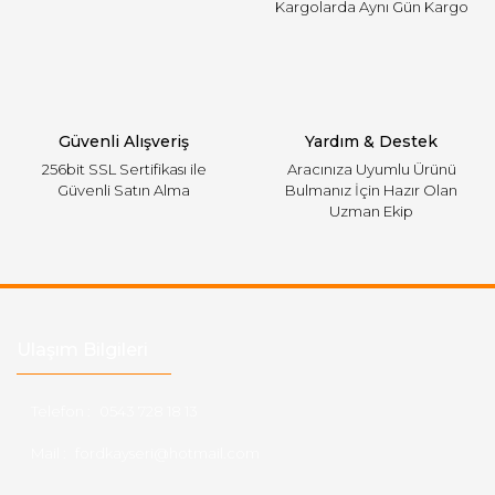
Kargolarda Aynı Gün Kargo
Gönder
Güvenli Alışveriş
Yardım & Destek
256bit SSL Sertifikası ile
Aracınıza Uyumlu Ürünü
Güvenli Satın Alma
Bulmanız İçin Hazır Olan
Uzman Ekip
Ulaşım Bilgileri
Telefon :
0543 728 18 13
Mail :
fordkayseri@hotmail.com