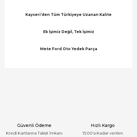
Kayseri’den Tüm Türkiyeye Uzanan Kalite
Ek İşimiz Değil, Tek İşimiz
Mete Ford Oto Yedek Parça
Bu ürünün fiyat bilgisi, resim, ürün açıklamalarında
ve diğer konularda yetersiz gördüğünüz noktaları
Bu ürüne ilk yorumu siz yapın!
öneri formunu kullanarak tarafımıza iletebilirsiniz.
Görüş ve önerileriniz için teşekkür ederiz.
Yorum Yaz
Ürün resmi kalitesiz, bozuk veya görüntülenemiyor.
Ürün açıklamasında eksik bilgiler bulunuyor.
Ürün bilgilerinde hatalar bulunuyor.
Ürün fiyatı diğer sitelerden daha pahalı.
Güvenli Ödeme
Hızlı Kargo
Bu ürüne benzer farklı alternatifler olmalı.
Kredi Kartlarına Taksit İmkanı
15:00'a Kadar verilen