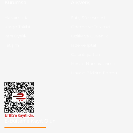
Kurumsal
Alışveriş
Hakkımızda
Satış Sözleşmesi
Kargo Takibi
Ödeme ve Teslimat
Yeni Üyelik
Gizlilik ve Güvenlik
İletişim
İade ve İptal
Garanti Şartları
Hesap Numaralarımız
Havale Bildirim Formu
E-Bülten'e Kayıt Olun