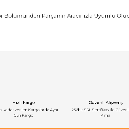
or Bölümünden Parçanın Aracınızla Uyumlu Olup
arında ve diğer konularda yetersiz gördüğünüz noktaları öneri formunu ku
Bu ürüne ilk yorumu siz yapın!
emiyor.
Yorum Yaz
Hızlı Kargo
Güvenli Alışveriş
'a Kadar verilen Kargolarda Aynı
256bit SSL Sertifikası ile Güvenl
Gün Kargo
Alma