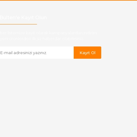
Bülten'e Kayıt Olun
ber listemize kayıt olarak kampanyalardan,indirim
yeni ürünlerden ilk siz haberdar olabilirsiniz.
Kayıt Ol