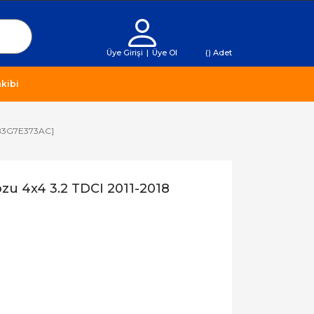
Üye Girişi
|
Üye Ol
(
) Adet
kibi
EB3G7E373AC]
u 4x4 3.2 TDCI 2011-2018