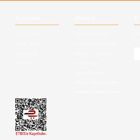
Gönder
Kurumsal
Alışveriş
E-
Hakkımızda
Satış Sözleşmesi
Ha
ve 
Kargo Takibi
Ödeme ve Teslimat
Yeni Üyelik
Gizlilik ve Güvenlik
İletişim
İade ve İptal
Garanti Şartları
Hesap Numaralarımız
Havale Bildirim Formu