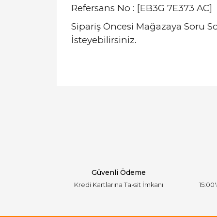
Refersans No : [EB3G 7E373 AC]
Sipariş Öncesi Mağazaya Soru S
İsteyebilirsiniz.
Bu ürünün fiyat bilgisi, resim, ürün açıklamal
Görüş ve önerileriniz için teşekkür ederiz.
Ürün resmi kalitesiz, bozuk veya görüntülen
Ürün açıklamasında eksik bilgiler bulunuyor.
Ürün bilgilerinde hatalar bulunuyor.
Ürün fiyatı diğer sitelerden daha pahalı.
Bu ürüne benzer farklı alternatifler olmalı.
Güvenli Ödeme
Kredi Kartlarına Taksit İmkanı
15:00