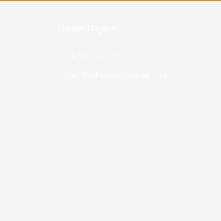
Ulaşım Bilgileri
Telefon :
0543 728 18 13
Mail :
fordkayseri@hotmail.com