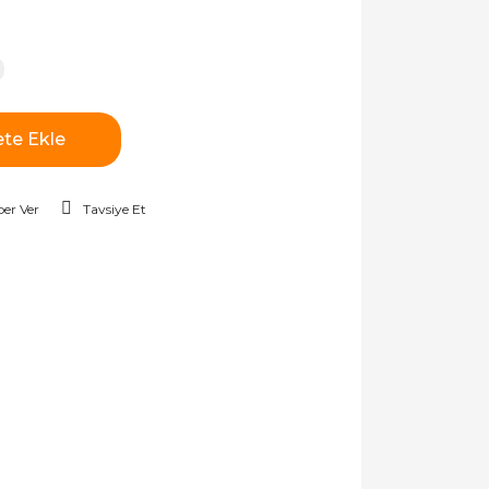
te Ekle
er Ver
Tavsiye Et