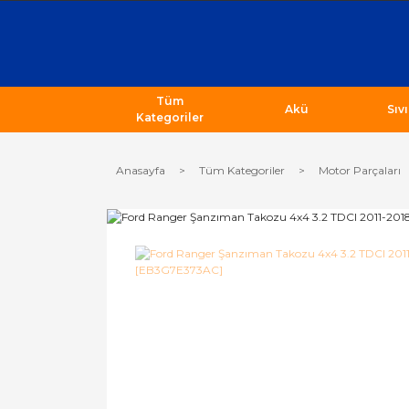
Tüm
Akü
Sıv
Kategoriler
Anasayfa
Tüm Kategoriler
Motor Parçaları