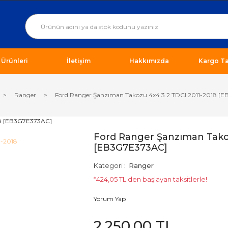
ı Ürünleri
İletişim
Hakkımızda
Kargo Ta
Ranger
Ford Ranger Şanzıman Takozu 4x4 3.2 TDCI 2011-2018 [
Ford Ranger Şanzıman Takoz
[EB3G7E373AC]
Kategori
Ranger
*424,05 TL den başlayan taksitlerle!
Yorum Yap
2.250,00 TL