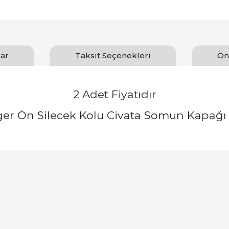
ar
Taksit Seçenekleri
Ön
2 Adet Fiyatıdır
er Ön Silecek Kolu Civata Somun Kapağı
arında ve diğer konularda yetersiz gördüğünüz noktaları öneri formunu ku
Bu ürüne ilk yorumu siz yapın!
emiyor.
Yorum Yaz