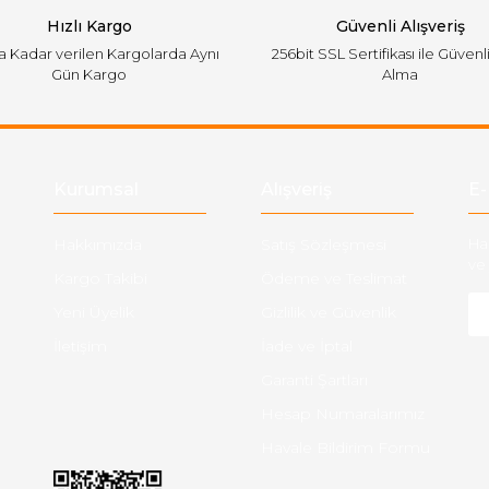
Hızlı Kargo
Güvenli Alışveriş
'a Kadar verilen Kargolarda Aynı
256bit SSL Sertifikası ile Güvenl
Gün Kargo
Alma
Gönder
Kurumsal
Alışveriş
E-
Hakkımızda
Satış Sözleşmesi
Ha
ve 
Kargo Takibi
Ödeme ve Teslimat
Yeni Üyelik
Gizlilik ve Güvenlik
İletişim
İade ve İptal
Garanti Şartları
Hesap Numaralarımız
Havale Bildirim Formu