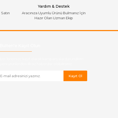
Yardım & Destek
i Satın
Aracınıza Uyumlu Ürünü Bulmanız İçin
Hazır Olan Uzman Ekip
Bülten'e Kayıt Olun
ber listemize kayıt olarak kampanyalardan,indirim
yeni ürünlerden ilk siz haberdar olabilirsiniz.
Kayıt Ol