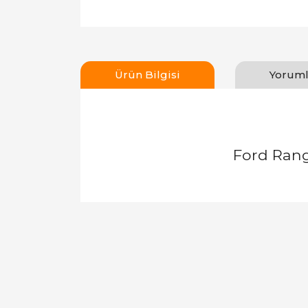
Ürün Bilgisi
Yoruml
Ford Rang
Bu ürünün fiyat bilgisi, resim, ürün açıklamal
Görüş ve önerileriniz için teşekkür ederiz.
Ürün resmi kalitesiz, bozuk veya görüntülen
Ürün açıklamasında eksik bilgiler bulunuyor.
Ürün bilgilerinde hatalar bulunuyor.
Ürün fiyatı diğer sitelerden daha pahalı.
Bu ürüne benzer farklı alternatifler olmalı.