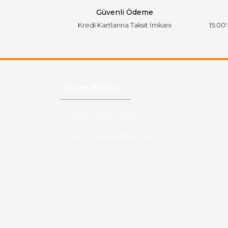
Güvenli Ödeme
Kredi Kartlarına Taksit İmkanı
15:00
Ulaşım Bilgileri
Telefon :
0543 728 18 13
Mail :
fordkayseri@hotmail.com