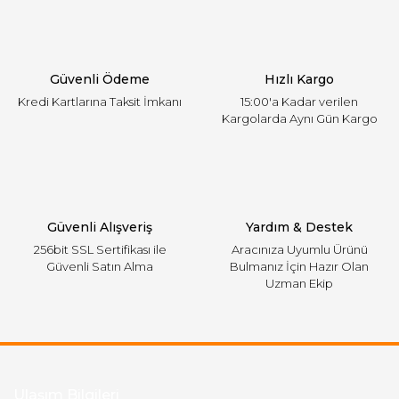
Ürün açıklamasında eksik bilgiler bulunuyor.
Ürün bilgilerinde hatalar bulunuyor.
Ürün fiyatı diğer sitelerden daha pahalı.
Güvenli Ödeme
Hızlı Kargo
Bu ürüne benzer farklı alternatifler olmalı.
Kredi Kartlarına Taksit İmkanı
15:00'a Kadar verilen
Kargolarda Aynı Gün Kargo
Gönder
Güvenli Alışveriş
Yardım & Destek
256bit SSL Sertifikası ile
Aracınıza Uyumlu Ürünü
Güvenli Satın Alma
Bulmanız İçin Hazır Olan
Uzman Ekip
Ulaşım Bilgileri