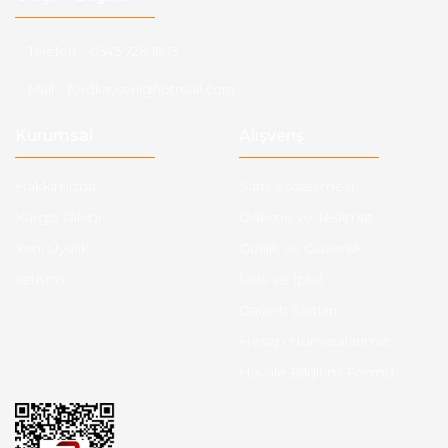
Telefon :
0543 728 18 13
Mail :
fordkayseri@hotmail.com
Kurumsal
Alışveriş
Hakkımızda
Satış Sözleşmesi
Kargo Takibi
Ödeme ve Teslimat
Yeni Üyelik
Gizlilik ve Güvenlik
İletişim
İade ve İptal
Garanti Şartları
Hesap Numaralarımız
Havale Bildirim Formu