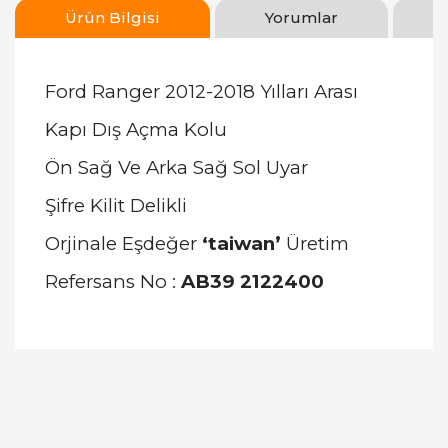
Ürün Bilgisi
Yorumlar
Ford Ranger 2012-2018 Yılları Arası
Kapı Dış Açma Kolu
Ön Sağ Ve Arka Sağ Sol Uyar
Şifre Kilit Delikli
Orjinale Eşdeğer
‘taiwan’
Üretim
Refersans No :
AB39 2122400
Bu ürünün fiyat bilgisi, resim, ürün açıklamalarında
ve diğer konularda yetersiz gördüğünüz noktaları
Bu ürüne ilk yorumu siz yapın!
öneri formunu kullanarak tarafımıza iletebilirsiniz.
Görüş ve önerileriniz için teşekkür ederiz.
Yorum Yaz
Ürün resmi kalitesiz, bozuk veya görüntülenemiyor.