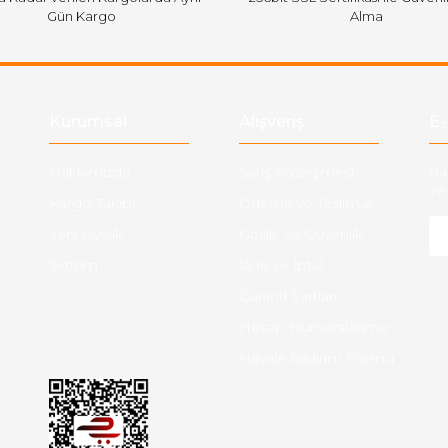
Gün Kargo
Alma
Gönder
Kurumsal
Alışveriş
E-
Hakkımızda
Satış Sözleşmesi
Ha
ve 
Kargo Takibi
Ödeme ve Teslimat
Yeni Üyelik
Gizlilik ve Güvenlik
İletişim
İade ve İptal
Garanti Şartları
Hesap Numaralarımız
Havale Bildirim Formu