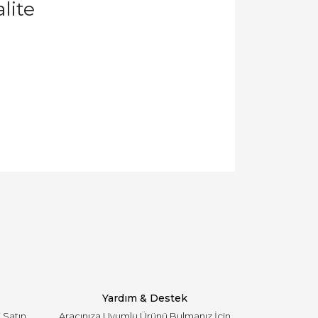
lite
llanarak tarafımıza iletebilirsiniz.
Yardım & Destek
i Satın
Aracınıza Uyumlu Ürünü Bulmanız İçin