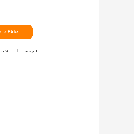
te Ekle
er Ver
Tavsiye Et