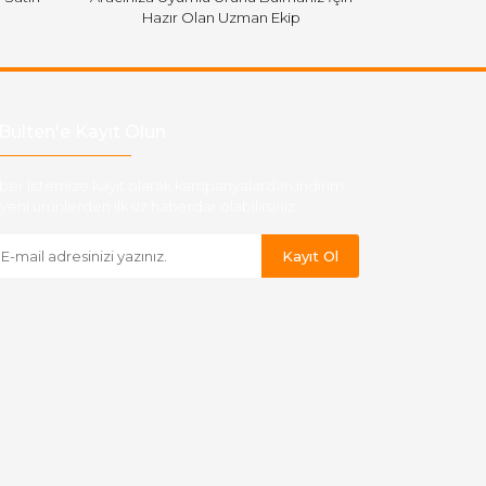
Hazır Olan Uzman Ekip
Bülten'e Kayıt Olun
ber listemize kayıt olarak kampanyalardan,indirim
yeni ürünlerden ilk siz haberdar olabilirsiniz.
Kayıt Ol