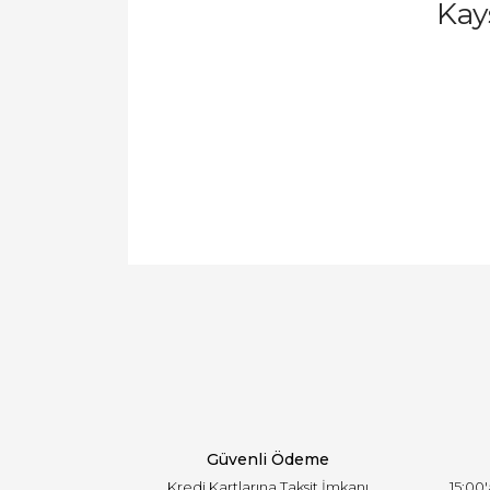
Kay
Bu ürünün fiyat bilgisi, resim, ürün açıklamal
Görüş ve önerileriniz için teşekkür ederiz.
Ürün resmi kalitesiz, bozuk veya görüntülen
Ürün açıklamasında eksik bilgiler bulunuyor.
Ürün bilgilerinde hatalar bulunuyor.
Ürün fiyatı diğer sitelerden daha pahalı.
Bu ürüne benzer farklı alternatifler olmalı.
Güvenli Ödeme
Kredi Kartlarına Taksit İmkanı
15:00