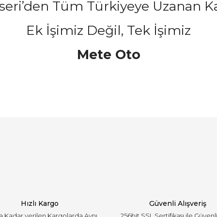
seri’den Tüm Türkiyeye Uzanan Ka
Ek İşimiz Değil, Tek İşimiz
Mete Oto
arında ve diğer konularda yetersiz gördüğünüz noktaları öneri formunu ku
Bu ürüne ilk yorumu siz yapın!
emiyor.
Yorum Yaz
Hızlı Kargo
Güvenli Alışveriş
'a Kadar verilen Kargolarda Aynı
256bit SSL Sertifikası ile Güvenl