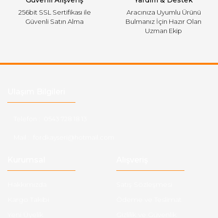
Güvenli Alışveriş
Yardım & Destek
256bit SSL Sertifikası ile
Aracınıza Uyumlu Ürünü
Güvenli Satın Alma
Bulmanız İçin Hazır Olan
Uzman Ekip
Ulaşım Bilgileri
Telefon :
0543 728 18 13
Mail :
fordkayseri@hotmail.com
Kurumsal
Alışveriş
Hakkımızda
Satış Sözleşmesi
Kargo Takibi
Ödeme ve Teslimat
Yeni Üyelik
Gizlilik ve Güvenlik