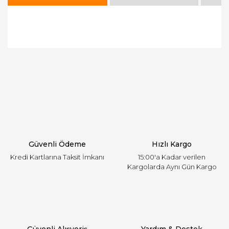
Bu ürünün fiyat bilgisi, resim, ürün açıklamalarında
ve diğer konularda yetersiz gördüğünüz noktaları
Bu ürüne ilk yorumu siz yapın!
öneri formunu kullanarak tarafımıza iletebilirsiniz.
Görüş ve önerileriniz için teşekkür ederiz.
Yorum Yaz
Ürün resmi kalitesiz, bozuk veya görüntülenemiyor.
Ürün açıklamasında eksik bilgiler bulunuyor.
Ürün bilgilerinde hatalar bulunuyor.
Ürün fiyatı diğer sitelerden daha pahalı.
Güvenli Ödeme
Hızlı Kargo
Bu ürüne benzer farklı alternatifler olmalı.
Kredi Kartlarına Taksit İmkanı
15:00'a Kadar verilen
Kargolarda Aynı Gün Kargo
Gönder