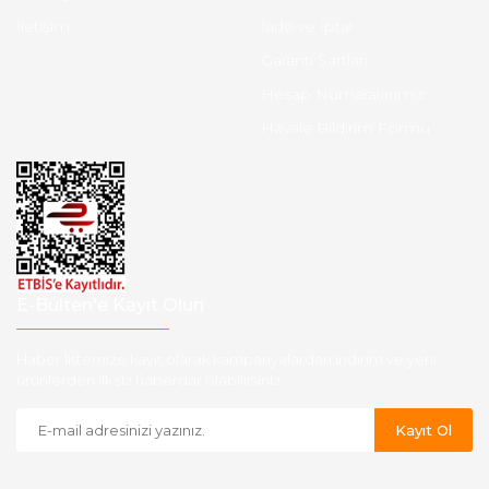
İletişim
İade ve İptal
Garanti Şartları
Hesap Numaralarımız
Havale Bildirim Formu
E-Bülten'e Kayıt Olun
Haber listemize kayıt olarak kampanyalardan,indirim ve yeni
ürünlerden ilk siz haberdar olabilirsiniz.
Kayıt Ol