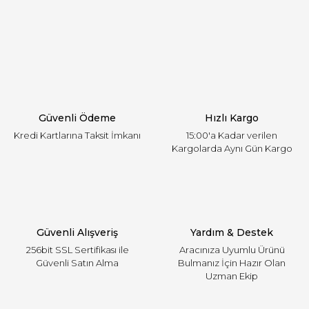
Görüş ve önerileriniz için teşekkür ederiz.
Yorum Yaz
Ürün resmi kalitesiz, bozuk veya görüntülenemiyor.
Ürün açıklamasında eksik bilgiler bulunuyor.
Ürün bilgilerinde hatalar bulunuyor.
Ürün fiyatı diğer sitelerden daha pahalı.
Güvenli Ödeme
Hızlı Kargo
Bu ürüne benzer farklı alternatifler olmalı.
Kredi Kartlarına Taksit İmkanı
15:00'a Kadar verilen
Kargolarda Aynı Gün Kargo
Gönder
Güvenli Alışveriş
Yardım & Destek
256bit SSL Sertifikası ile
Aracınıza Uyumlu Ürünü
Güvenli Satın Alma
Bulmanız İçin Hazır Olan
Uzman Ekip