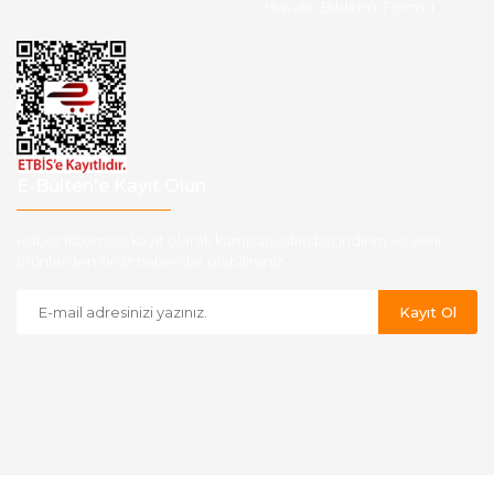
Havale Bildirim Formu
E-Bülten'e Kayıt Olun
Haber listemize kayıt olarak kampanyalardan,indirim ve yeni
ürünlerden ilk siz haberdar olabilirsiniz.
Kayıt Ol