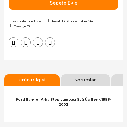
Sepete Ekle
Fiyatı Düşünce Haber Ver
Tavsiye Et
Ürün Bilgisi
Yorumlar
Ford Ranger Arka Stop Lambası Sağ Üç Renk 1998-
2002
Bu ürünün fiyat bilgisi, resim, ürün açıklamalarında
ve diğer konularda yetersiz gördüğünüz noktaları
Bu ürüne ilk yorumu siz yapın!
öneri formunu kullanarak tarafımıza iletebilirsiniz.