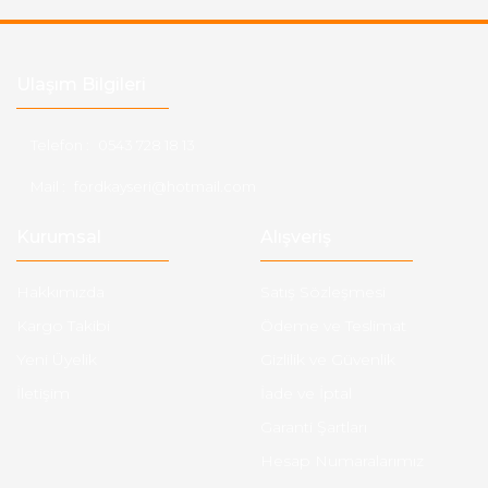
Ulaşım Bilgileri
Telefon :
0543 728 18 13
Mail :
fordkayseri@hotmail.com
Kurumsal
Alışveriş
Hakkımızda
Satış Sözleşmesi
Kargo Takibi
Ödeme ve Teslimat
Yeni Üyelik
Gizlilik ve Güvenlik
İletişim
İade ve İptal
Garanti Şartları
Hesap Numaralarımız