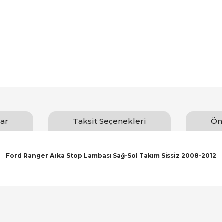
ar
Taksit Seçenekleri
Ön
Ford Ranger Arka Stop Lambası Sağ-Sol Takım Sissiz 2008-2012
arında ve diğer konularda yetersiz gördüğünüz noktaları öneri formunu ku
Bu ürüne ilk yorumu siz yapın!
emiyor.
Yorum Yaz