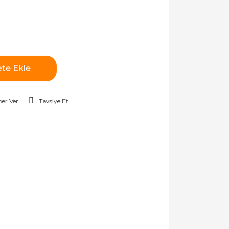
te Ekle
er Ver
Tavsiye Et