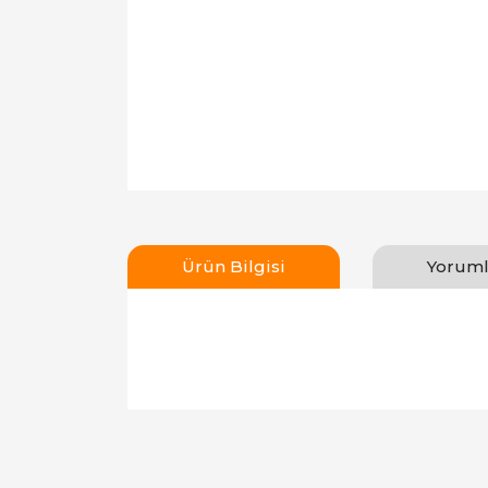
Ürün Bilgisi
Yoruml
Bu ürünün fiyat bilgisi, resim, ürün açıklamal
Görüş ve önerileriniz için teşekkür ederiz.
Ürün resmi kalitesiz, bozuk veya görüntülen
Ürün açıklamasında eksik bilgiler bulunuyor.