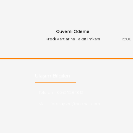
Ürün bilgilerinde hatalar bulunuyor.
Ürün fiyatı diğer sitelerden daha pahalı.
Bu ürüne benzer farklı alternatifler olmalı.
Güvenli Ödeme
Kredi Kartlarına Taksit İmkanı
15:00
Ulaşım Bilgileri
Telefon :
0543 728 18 13
Mail :
fordkayseri@hotmail.com