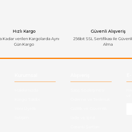
Hızlı Kargo
Güvenli Alışveriş
'a Kadar verilen Kargolarda Aynı
256bit SSL Sertifikası ile Güvenl
Gün Kargo
Alma
Gönder
Kurumsal
Alışveriş
E-
Hakkımızda
Satış Sözleşmesi
Ha
ve 
Kargo Takibi
Ödeme ve Teslimat
Yeni Üyelik
Gizlilik ve Güvenlik
İletişim
İade ve İptal
Garanti Şartları