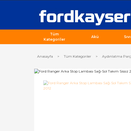
Tüm
Akü
Sıv
Kategoriler
Anasayfa
Tüm Kategoriler
Aydınlatma Parç