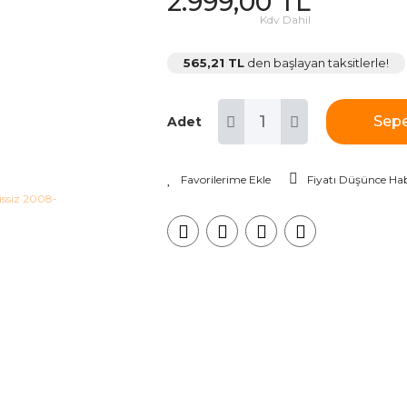
2.999,00 TL
Kdv Dahil
565,21 TL
den başlayan taksitlerle!
Sepe
Adet
Fiyatı Düşünce Hab