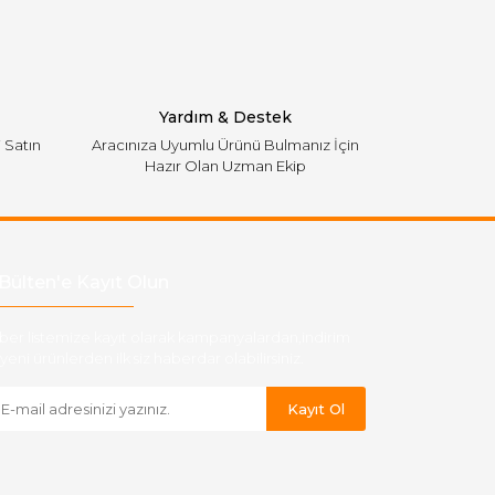
Yardım & Destek
i Satın
Aracınıza Uyumlu Ürünü Bulmanız İçin
Hazır Olan Uzman Ekip
Bülten'e Kayıt Olun
ber listemize kayıt olarak kampanyalardan,indirim
yeni ürünlerden ilk siz haberdar olabilirsiniz.
Kayıt Ol