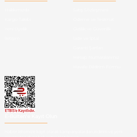
Hakkımızda
Satış Sözleşmesi
Kargo Takibi
Ödeme ve Teslimat
Yeni Üyelik
Gizlilik ve Güvenlik
İletişim
İade ve İptal
Garanti Şartları
Hesap Numaralarımız
Havale Bildirim Formu
E-Bülten'e Kayıt Olun
Haber listemize kayıt olarak kampanyalardan,indirim ve yeni