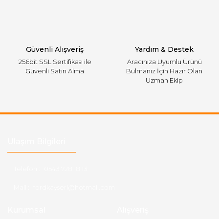
Gönder
Güvenli Alışveriş
Yardım & Destek
256bit SSL Sertifikası ile
Aracınıza Uyumlu Ürünü
Güvenli Satın Alma
Bulmanız İçin Hazır Olan
Uzman Ekip
Ulaşım Bilgileri
Telefon :
0543 728 18 13
Mail :
fordkayseri@hotmail.com
Kurumsal
Alışveriş