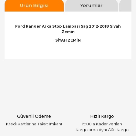
Ürün Bilgisi
Yorumlar
Ford Ranger Arka Stop Lambası Sağ 2012-2018 Siyah
Zemin
SİYAH ZEMİN
Bu ürünün fiyat bilgisi, resim, ürün açıklamalarında
ve diğer konularda yetersiz gördüğünüz noktaları
Bu ürüne ilk yorumu siz yapın!
öneri formunu kullanarak tarafımıza iletebilirsiniz.
Görüş ve önerileriniz için teşekkür ederiz.
Yorum Yaz
Ürün resmi kalitesiz, bozuk veya görüntülenemiyor.
Ürün açıklamasında eksik bilgiler bulunuyor.
Ürün bilgilerinde hatalar bulunuyor.
Ürün fiyatı diğer sitelerden daha pahalı.
Güvenli Ödeme
Hızlı Kargo
Bu ürüne benzer farklı alternatifler olmalı.
Kredi Kartlarına Taksit İmkanı
15:00'a Kadar verilen
Kargolarda Aynı Gün Kargo