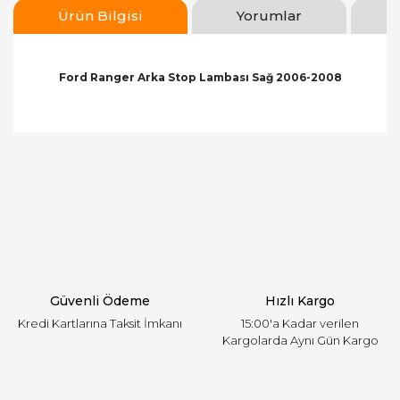
Ürün Bilgisi
Yorumlar
Ford Ranger Arka Stop Lambası Sağ 2006-2008
Bu ürünün fiyat bilgisi, resim, ürün açıklamalarında
ve diğer konularda yetersiz gördüğünüz noktaları
Bu ürüne ilk yorumu siz yapın!
öneri formunu kullanarak tarafımıza iletebilirsiniz.
Görüş ve önerileriniz için teşekkür ederiz.
Yorum Yaz
Ürün resmi kalitesiz, bozuk veya görüntülenemiyor.
Ürün açıklamasında eksik bilgiler bulunuyor.
Ürün bilgilerinde hatalar bulunuyor.
Ürün fiyatı diğer sitelerden daha pahalı.
Güvenli Ödeme
Hızlı Kargo
Bu ürüne benzer farklı alternatifler olmalı.
Kredi Kartlarına Taksit İmkanı
15:00'a Kadar verilen
Kargolarda Aynı Gün Kargo