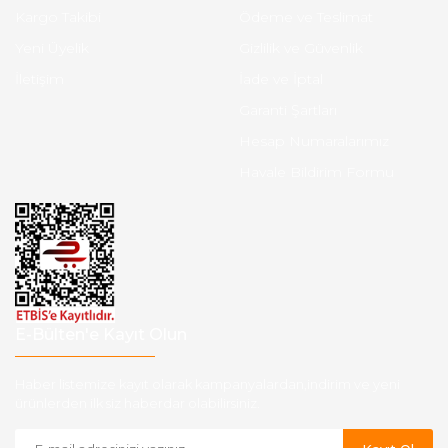
Kargo Takibi
Ödeme ve Teslimat
Yeni Üyelik
Gizlilik ve Güvenlik
İletişim
İade ve İptal
Garanti Şartları
Hesap Numaralarımız
Havale Bildirim Formu
E-Bülten'e Kayıt Olun
Haber listemize kayıt olarak kampanyalardan,indirim ve yeni
ürünlerden ilk siz haberdar olabilirsiniz.