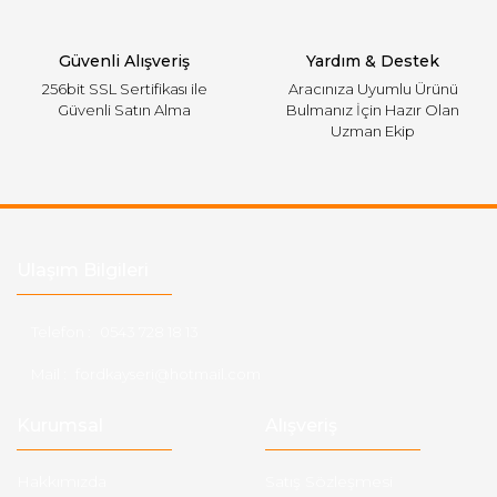
Gönder
Güvenli Alışveriş
Yardım & Destek
256bit SSL Sertifikası ile
Aracınıza Uyumlu Ürünü
Güvenli Satın Alma
Bulmanız İçin Hazır Olan
Uzman Ekip
Ulaşım Bilgileri
Telefon :
0543 728 18 13
Mail :
fordkayseri@hotmail.com
Kurumsal
Alışveriş
Hakkımızda
Satış Sözleşmesi