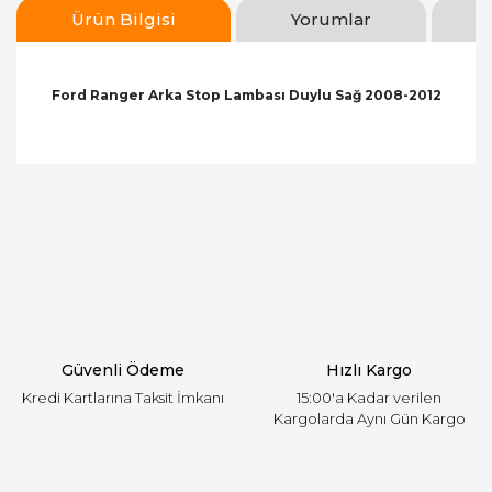
Ürün Bilgisi
Yorumlar
Ford Ranger Arka Stop Lambası Duylu Sağ 2008-2012
Bu ürünün fiyat bilgisi, resim, ürün açıklamalarında
ve diğer konularda yetersiz gördüğünüz noktaları
Bu ürüne ilk yorumu siz yapın!
öneri formunu kullanarak tarafımıza iletebilirsiniz.
Görüş ve önerileriniz için teşekkür ederiz.
Yorum Yaz
Ürün resmi kalitesiz, bozuk veya görüntülenemiyor.
Ürün açıklamasında eksik bilgiler bulunuyor.
Ürün bilgilerinde hatalar bulunuyor.
Ürün fiyatı diğer sitelerden daha pahalı.
Güvenli Ödeme
Hızlı Kargo
Bu ürüne benzer farklı alternatifler olmalı.
Kredi Kartlarına Taksit İmkanı
15:00'a Kadar verilen
Kargolarda Aynı Gün Kargo