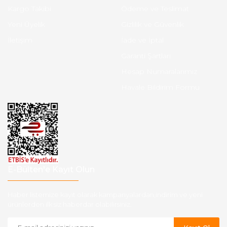
Kargo Takibi
Ödeme ve Teslimat
Yeni Üyelik
Gizlilik ve Güvenlik
İletişim
İade ve İptal
Garanti Şartları
Hesap Numaralarımız
Havale Bildirim Formu
E-Bülten'e Kayıt Olun
Haber listemize kayıt olarak kampanyalardan,indirim ve yeni
ürünlerden ilk siz haberdar olabilirsiniz.