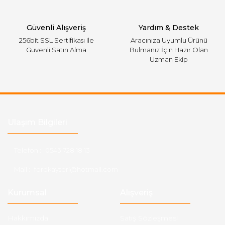
Gönder
Güvenli Alışveriş
Yardım & Destek
256bit SSL Sertifikası ile
Aracınıza Uyumlu Ürünü
Güvenli Satın Alma
Bulmanız İçin Hazır Olan
Uzman Ekip
Ulaşım Bilgileri
Telefon :
0543 728 18 13
Mail :
fordkayseri@hotmail.com
Kurumsal
Alışveriş
Hakkımızda
Satış Sözleşmesi