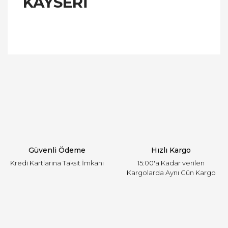
KAYSERİ
Bu ürünün fiyat bilgisi, resim, ürün açıklamalarında
ve diğer konularda yetersiz gördüğünüz noktaları
Bu ürüne ilk yorumu siz yapın!
öneri formunu kullanarak tarafımıza iletebilirsiniz.
Görüş ve önerileriniz için teşekkür ederiz.
Yorum Yaz
Ürün resmi kalitesiz, bozuk veya görüntülenemiyor.
Ürün açıklamasında eksik bilgiler bulunuyor.
Ürün bilgilerinde hatalar bulunuyor.
Ürün fiyatı diğer sitelerden daha pahalı.
Güvenli Ödeme
Hızlı Kargo
Bu ürüne benzer farklı alternatifler olmalı.
Kredi Kartlarına Taksit İmkanı
15:00'a Kadar verilen
Kargolarda Aynı Gün Kargo
Gönder