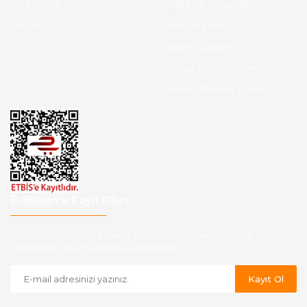
Yeni Üyelik
Gizlilik ve Güvenlik
İletişim
İade ve İptal
Garanti Şartları
Hesap Numaralarımız
Havale Bildirim Formu
E-Bülten'e Kayıt Olun
Haber listemize kayıt olarak kampanyalardan,indirim ve yeni
ürünlerden ilk siz haberdar olabilirsiniz.
Kayıt Ol