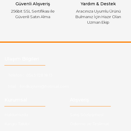
Güvenli Alışveriş
Yardım & Destek
256bit SSL Sertifikası ile
Aracınıza Uyumlu Ürünü
Güvenli Satın Alma
Bulmanız İçin Hazır Olan
Uzman Ekip
Ulaşım Bilgileri
Telefon :
0543 728 18 13
Mail :
fordkayseri@hotmail.com
Kurumsal
Alışveriş
Hakkımızda
Satış Sözleşmesi
Kargo Takibi
Ödeme ve Teslimat