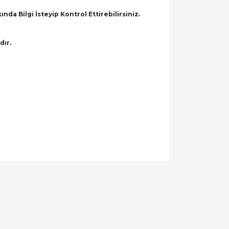
a Bilgi İsteyip Kontrol Ettirebilirsiniz.
dır.
llanarak tarafımıza iletebilirsiniz.