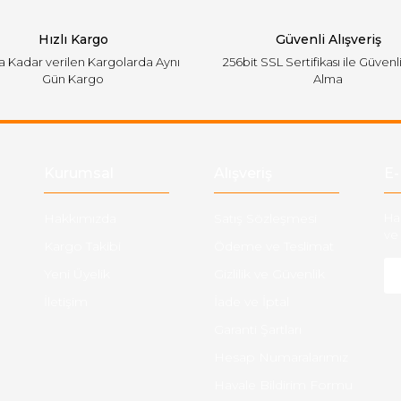
Hızlı Kargo
Güvenli Alışveriş
'a Kadar verilen Kargolarda Aynı
256bit SSL Sertifikası ile Güvenl
Gün Kargo
Alma
Gönder
Kurumsal
Alışveriş
E-
Hakkımızda
Satış Sözleşmesi
Ha
ve 
Kargo Takibi
Ödeme ve Teslimat
Yeni Üyelik
Gizlilik ve Güvenlik
İletişim
İade ve İptal
Garanti Şartları
Hesap Numaralarımız
Havale Bildirim Formu