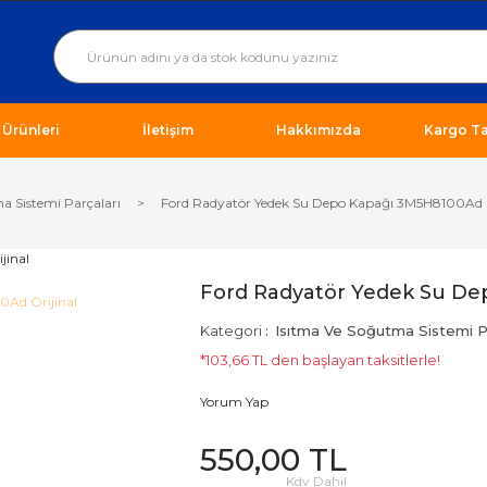
ı Ürünleri
İletişim
Hakkımızda
Kargo Ta
a Sistemi Parçaları
Ford Radyatör Yedek Su Depo Kapağı 3M5H8100Ad O
Ford Radyatör Yedek Su De
Kategori
Isıtma Ve Soğutma Sistemi Pa
*103,66 TL den başlayan taksitlerle!
Yorum Yap
550,00 TL
Kdv Dahil