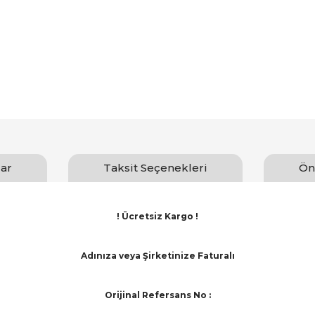
ar
Taksit Seçenekleri
Ön
! Ücretsiz Kargo !
Adınıza veya Şirketinize Faturalı
Orijinal Refersans No :