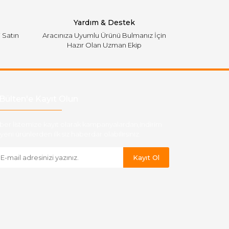
Yardım & Destek
i Satın
Aracınıza Uyumlu Ürünü Bulmanız İçin
Hazır Olan Uzman Ekip
Bülten'e Kayıt Olun
ber listemize kayıt olarak kampanyalardan,indirim
yeni ürünlerden ilk siz haberdar olabilirsiniz.
Kayıt Ol