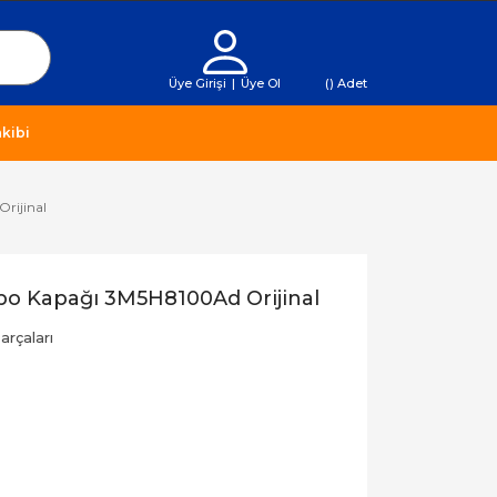
Üye Girişi
|
Üye Ol
(
) Adet
kibi
rijinal
po Kapağı 3M5H8100Ad Orijinal
rçaları