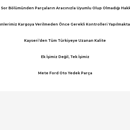
Sor Bölümünden Parçaların Aracınızla Uyumlu Olup Olmadığı Hakkınd
nlerimiz Kargoya Verilmeden Önce Gerekli Kontrolleri Yapılmakta
Kayseri’den Tüm Türkiyeye Uzanan Kalite
Ek İşimiz Değil, Tek İşimiz
Mete Ford Oto Yedek Parça
arında ve diğer konularda yetersiz gördüğünüz noktaları öneri formunu ku
Bu ürüne ilk yorumu siz yapın!
emiyor.
Yorum Yaz