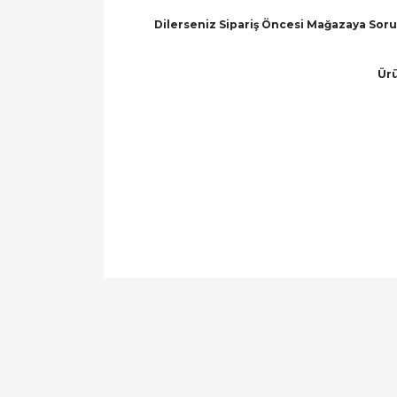
Dilerseniz Sipariş Öncesi Mağazaya Soru 
Ürü
Bu ürünün fiyat bilgisi, resim, ürün açıklamal
Görüş ve önerileriniz için teşekkür ederiz.
Ürün resmi kalitesiz, bozuk veya görüntülen
Ürün açıklamasında eksik bilgiler bulunuyor.
Ürün bilgilerinde hatalar bulunuyor.
Ürün fiyatı diğer sitelerden daha pahalı.