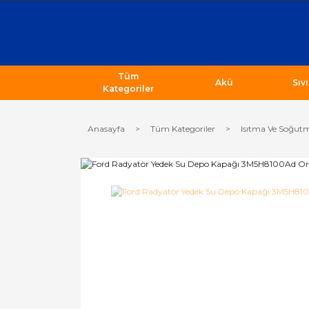
Tüm
Akü
Sıv
Kategoriler
Anasayfa
Tüm Kategoriler
Isıtma Ve Soğutm