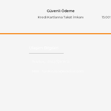
Bu ürüne benzer farklı alternatifler olmalı.
Güvenli Ödeme
Kredi Kartlarına Taksit İmkanı
15:00
Ulaşım Bilgileri
Telefon :
0543 728 18 13
Mail :
fordkayseri@hotmail.com