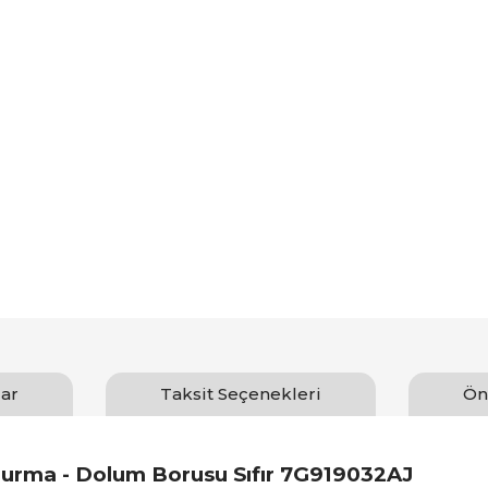
ar
Taksit Seçenekleri
Ön
urma - Dolum Borusu Sıfır 7G919032AJ