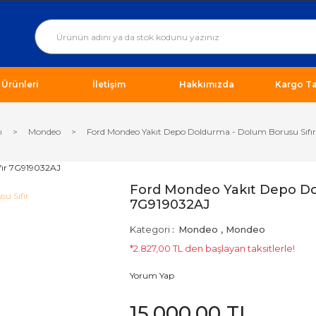
ı Ürünleri
İletişim
Hakkımızda
Kargo Ta
ı
Mondeo
Ford Mondeo Yakıt Depo Doldurma - Dolum Borusu Sıfı
Ford Mondeo Yakıt Depo Do
7G919032AJ
Kategori
Mondeo
,
Mondeo
*2.827,00 TL den başlayan taksitlerle!
Yorum Yap
15.000,00 TL