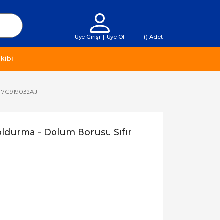
Üye Girişi
|
Üye Ol
(
) Adet
kibi
r 7G919032AJ
ldurma - Dolum Borusu Sıfır