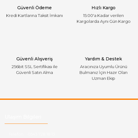
Güvenli Ödeme
Hızlı Kargo
Bu ürüne benzer farklı alternatifler olmalı.
Kredi Kartlarına Taksit İmkanı
15:00'a Kadar verilen
Kargolarda Aynı Gün Kargo
Gönder
Güvenli Alışveriş
Yardım & Destek
256bit SSL Sertifikası ile
Aracınıza Uyumlu Ürünü
Güvenli Satın Alma
Bulmanız İçin Hazır Olan
Uzman Ekip
Ulaşım Bilgileri
Telefon :
0543 728 18 13