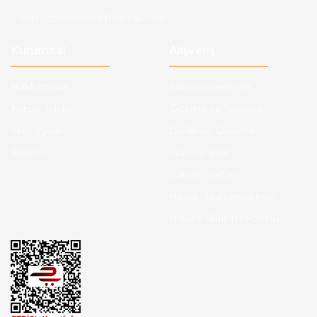
Mail :
fordkayseri@hotmail.com
Kurumsal
Alışveriş
Hakkımızda
Satış Sözleşmesi
Kargo Takibi
Ödeme ve Teslimat
Yeni Üyelik
Gizlilik ve Güvenlik
İletişim
İade ve İptal
Garanti Şartları
Hesap Numaralarımız
Havale Bildirim Formu