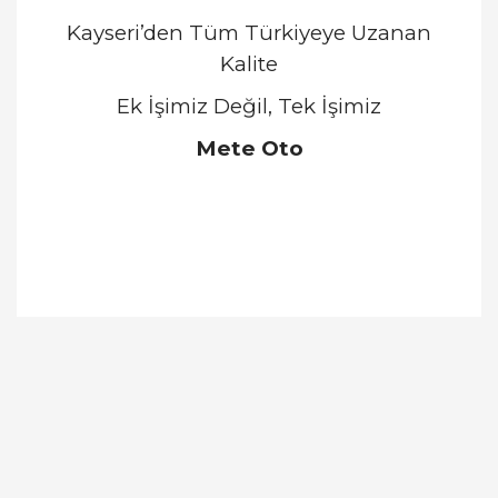
Kayseri’den Tüm Türkiyeye Uzanan
Kalite
Ek İşimiz Değil, Tek İşimiz
Mete Oto
Bu ürünün fiyat bilgisi, resim, ürün açıklamalarında
ve diğer konularda yetersiz gördüğünüz noktaları
Bu ürüne ilk yorumu siz yapın!
öneri formunu kullanarak tarafımıza iletebilirsiniz.
Görüş ve önerileriniz için teşekkür ederiz.
Yorum Yaz
Ürün resmi kalitesiz, bozuk veya görüntülenemiyor.
Ürün açıklamasında eksik bilgiler bulunuyor.
Ürün bilgilerinde hatalar bulunuyor.
Ürün fiyatı diğer sitelerden daha pahalı.