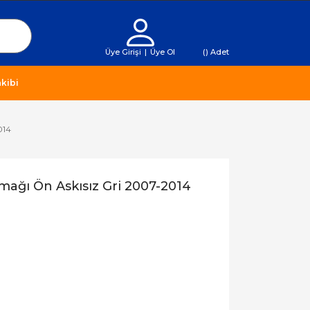
Üye Girişi
|
Üye Ol
(
) Adet
kibi
014
ağı Ön Askısız Gri 2007-2014