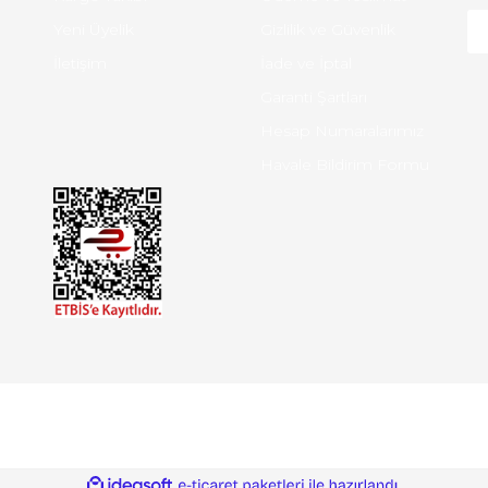
Yeni Üyelik
Gizlilik ve Güvenlik
İletişim
İade ve İptal
Garanti Şartları
Hesap Numaralarımız
Havale Bildirim Formu
ile
ideasoft
e-