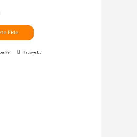
te Ekle
er Ver
Tavsiye Et