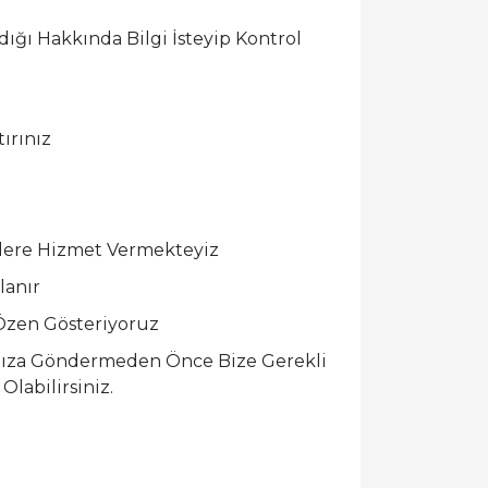
ğı Hakkında Bilgi İsteyip Kontrol
ırınız
zlere Hizmet Vermekteyiz
lanır
 Özen Gösteriyoruz
mıza Göndermeden Önce Bize Gerekli
labilirsiniz.