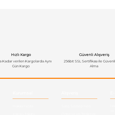
arında ve diğer konularda yetersiz gördüğünüz noktaları öneri formunu ku
Bu ürüne ilk yorumu siz yapın!
emiyor.
Yorum Yaz
Hızlı Kargo
Güvenli Alışveriş
'a Kadar verilen Kargolarda Aynı
256bit SSL Sertifikası ile Güvenl
Gün Kargo
Alma
Gönder
Kurumsal
Alışveriş
E-
Hakkımızda
Satış Sözleşmesi
Ha
ve 
Kargo Takibi
Ödeme ve Teslimat