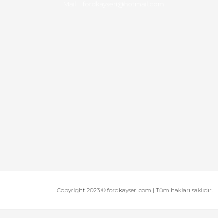
Mail :
fordkayseri@hotmail.com
Copyright 2023 © fordkayseri.com | Tüm hakları saklıdır.