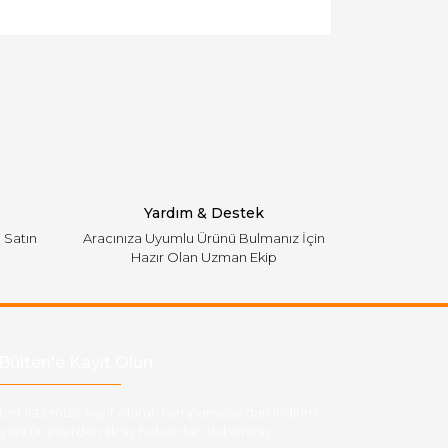
llanarak tarafımıza iletebilirsiniz.
Yardım & Destek
i Satın
Aracınıza Uyumlu Ürünü Bulmanız İçin
Hazır Olan Uzman Ekip
Bülten'e Kayıt Olun
ber listemize kayıt olarak kampanyalardan,indirim
yeni ürünlerden ilk siz haberdar olabilirsiniz.