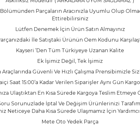
Askılıksız Modeldir ( ARKALARA UYUM SAĞLAMAZ )
 Bölümünden Parçaların Aracınızla Uyumlu Olup Olmadı
Ettirebilirsiniz
Lütfen Denemek İçin Ürün Satın Almayınız
Parçanızdaki İle Satıştaki Ürünün Oem Kodunu Karşılaşt
Kayseri ’Den Tüm Türkiyeye Uzanan Kalite
Ek İşimiz Değil, Tek İşimiz
 Araçlarında Güvenli Ve Hızlı Çalışma Prensibimizle Si
aiçi Saat 15:00’a Kadar Verilen Siparişler Aynı Gün Kargo
ımıza Ulaştıktan En Kısa Sürede Kargoya Teslim Etmeye
ru Sorunuzİade İptal Ve Değişim Ürünlerinizi Tarafı
eniz Neticeye Daha Kısa Sürede Ulaşmamız İçin Yardımcı O
Mete Oto Yedek Parça