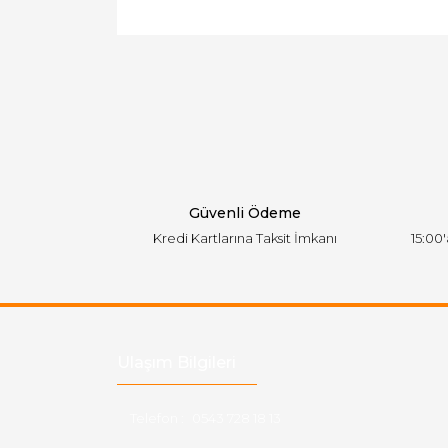
Bu ürünün fiyat bilgisi, resim, ürün açıklamal
Görüş ve önerileriniz için teşekkür ederiz.
Ürün resmi kalitesiz, bozuk veya görüntülen
Ürün açıklamasında eksik bilgiler bulunuyor.
Ürün bilgilerinde hatalar bulunuyor.
Ürün fiyatı diğer sitelerden daha pahalı.
Bu ürüne benzer farklı alternatifler olmalı.
Güvenli Ödeme
Kredi Kartlarına Taksit İmkanı
15:00
Ulaşım Bilgileri
Telefon :
0543 728 18 13